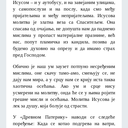
Исусом – и у аутобусу, и на завејаним улицама,
у самопослузи и на послу, када смо међу
пријатељима и међу непријатељима. Исусова
молитва је златна веза са Спаситељем. Она
спасава од очајања, не допушта нам да паднемо
мислима у пропаст материјалне празнине, већ
нас, попут пламичка из кандила, позива да
будемо духовно на опрезу и да имамо страх
пред Господом.
Обично је наш ум заузет потпуно несређеним
мислима, оне скачу тамо-амо, смењују се, не
дају нам мира, а у срцу нам се крију иста таква
хаотична осећања. Ако ум и срце нису
усмерени на молитву, онда ће се у њима ројити
грешне мисли и осећања. Молитва Исусова је
лек за душу, која болује од страсти.
У «Древном Патерику» наводи се следеће
поређење: Када се котао подгрева на ватри,