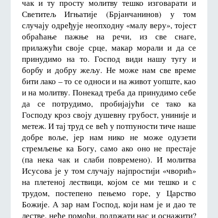
чак и ту просту молитву тешко изговарати и
Светитељ Игњатије (Брјанчанинов) у том
случају одређује неопходну «малу веру», тојест
обраћање пажње на речи, из све снаге,
прилажући своје срце, макар морали и да се
принудимо на то. Господ види нашу тугу и
борбу и добру жељу. Не може нам све време
бити лако – то се односи и на живот уопште, као
и на молитву. Понекад треба да принудимо себе
да се потрудимо, пробијајући се тако ка
Господу кроз своју душевну грубост, униније и
метеж. И тај труд се већ у потпуности тиче наше
добре воље, јер нам нико не може одузети
стремљење ка Богу, само ако оно не престаје
(па нека чак и слаби повремено). И молитва
Исусова је у том случају најпростији «чворић»
на плетеној лествици, којом се ми тешко и с
трудом, постепено пењемо горе, у Царство
Божије. А зар нам Господ, који нам је и дао те
лестве, неће помоћи, подржати нас и оснажити?