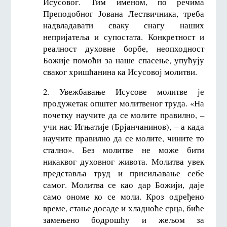
Исусовог. Тим именом, по речима
Преподобног Јована Лествичника, треба
надвладавати сваку снагу наших
непријатеља и супостата. Конкретност и
реалност духовне борбе, неопходност
Божије помоћи за наше спасење, упућују
сваког хришћанина ка Исусовој молитви.
2. Увежбавање Исусове молитве је
продужетак општег молитвеног труда. «На
почетку научите да се молите правилно, –
учи нас Игњатије (Брјанчанинов), – а када
научите правилно да се молите, чините то
стално». Без молитве не може бити
никаквог духовног живота. Молитва увек
представља труд и присиљавање себе
самог. Молитва се као дар Божији, даје
само ономе ко се моли. Кроз одређено
време, стање досаде и хладноће срца, биће
замењено бодрошћу и жељом за