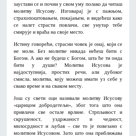
заустави се и почни у свом уму полако да читаш
молитву Исусову. Изговарај је с пажњом,
страхопоштовањем, покајањем, и видећеш како
се налет страсти повлачи, све унутар тебе
смирује и враћа на своје место.
Истину говорећи, страсни човек је онај, који се
не моли. Без молитве никада нећеш бити с
Богом. А ако не будеш с Богом, шта ће ти онда
бити у души? Молитва Исусова је
најдоступнија, простих речи, али дубоког
смисла, молитва, коју можеш имати уз себе у
свако време и на сваком месту.
Још су свети оци називали молитву Исусову
«царицом добродетељи», због тога што она
привлачи све остале врлине. Стрпљивост и
скрушеност, уздржаност и чедност,
милосрдност и љубав – све то је повезано с
молитвом Исусовом. Зато што она приближава