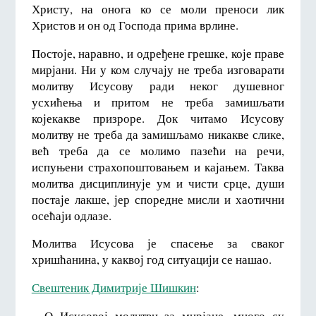
Христу, на онога ко се моли преноси лик
Христов и он од Господа прима врлине.
Постоје, наравно, и одређене грешке, које праве
мирјани. Ни у ком случају не треба изговарати
молитву Исусову ради неког душевног
усхићења и притом не треба замишљати
којекакве призроре. Док читамо Исусову
молитву не треба да замишљамо никакве слике,
већ треба да се молимо пазећи на речи,
испуњени страхопоштовањем и кајањем. Таква
молитва дисциплинује ум и чисти срце, души
постаје лакше, јер споредне мисли и хаотични
осећаји одлазе.
Молитва Исусова је спасење за сваког
хришћанина, у каквој год ситуацији се нашао.
Свештеник Димитрије Шишкин
:
– О Исусовој молитви за мирјане, много су