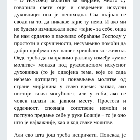
говорили свети оци и савремени искусни
духовници: она је неопходна. Сва «тајна» се
своди на то, да никакве тајне ту нема. И ако ми
не будемо измишљали неке «тајне» за себе, онда
ће нам срдачно и пажљиво обраћање Господу у
простоти и скрушености, несумњиво помоћи да
добро прођемо пут нашег хришћанског живота.
Овде треба да направимо ралзику између «умне
молитве» монаха под руководством искусног
духовника (то је одвојена тема, које се сада
нећемо дотицати) и понављања молитве од
стране мирјанина у свако време: наглас, ако
постоји таква могућност, или у себи, ако се
човек налази на јавном месту. Простота и
срдачност, спознаја сопствене немоћи и
потпуно предање себе у руке Божије – то је оно
што је најважније, као и код сваке молитве.
Али ево шта још треба испричати. Понекад је