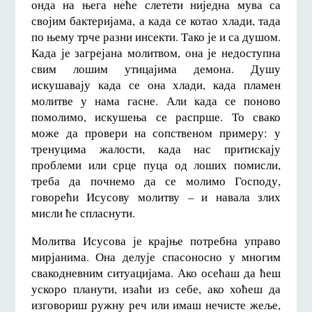
онда на њега неће слетети ниједна мува са
својим бактеријама, а када се котао хлади, тада
по њему трче разни инсекти. Тако је и са душом.
Када је загрејана молитвом, она је недоступна
свим лошим утицајима демона. Душу
искушавају када се она хлади, када пламен
молитве у нама гасне. Али када се поново
помолимо, искушења се распрше. То свако
може да провери на сопственом примеру: у
тренуцима жалости, када нас притискају
проблеми или срце пуца од лоших помисли,
треба да почнемо да се молимо Господу,
говорећи Исусову молитву – и навала злих
мисли ће спласнути.
Молитва Исусова је крајње потребна управо
мирјанима. Она делује спасоносно у многим
свакодневним ситуацијама. Ако осећаш да ћеш
ускоро планути, изаћи из себе, ако хоћеш да
изговориш ружну реч или имаш нечисте жеље,