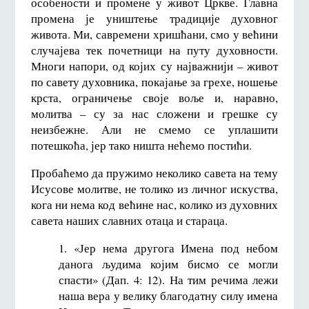
особености и промене у живот Цркве. Главна
промена је уништење традиције духовног
живота. Ми, савремени хришћани, смо у већини
случајева тек почетници на путу духовности.
Многи напори, од којих су најважнији – живот
по савету духовника, покајање за грехе, ношење
крста, ограничење своје воље и, наравно,
молитва – су за нас сложени и грешке су
неизбежне. Али не смемо се уплашити
потешкоћа, јер тако ништа нећемо постићи.
Пробаћемо да пружимо неколико савета на тему
Исусове молитве, не толико из личног искуства,
кога ни нема код већине нас, колико из духовних
савета наших славних отаца и стараца.
1. «Јер нема другога Имена под небом
данога људима којим бисмо се могли
спасти» (Дап. 4: 12). На тим речима лежи
наша вера у велику благодатну силу имена