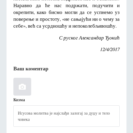
Наравно да ће нас подржати, подучити и
окрепити, како бисмо могли да се успнемо уз
поверење и простоту, «не сањајући ни о чему за
себе», већ са усрдношћу и непоколебљивошћу.
С руског Александар Ђокић
12/4/2017
Ваш коментар
Козма
Исусова молитва је најслађи залогај за дуџу и тело
човека