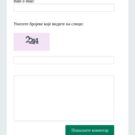
Ваш e-mail:
Унесите броjеве коjе видите на слици:
Пошаљите коментар