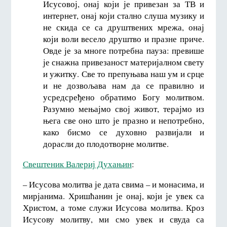
Исусовој, онај који је привезан за ТВ и
интернет, онај који стално слуша музику и
не скида се са друштвених мрежа, онај
који воли весело друштво и празне приче.
Овде је за многе потребна пауза: превише
је снажна привезаност материјалном свету
и ужитку. Све то препуњава наш ум и срце
и не дозвољава нам да се правилно и
усредсређено обратимо Богу молитвом.
Разумно мењајмо свој живот, терајмо из
њега све оно што је празно и непотребно,
како бисмо се духовно развијали и
дорасли до плодотворне молитве.
Свештеник Валериј Духањин
:
– Исусова молитва је дата свима – и монасима, и
мирјанима. Хришћанин је онај, који је увек са
Христом, а томе служи Исусова молитва. Кроз
Исусову молитву, ми смо увек и свуда са