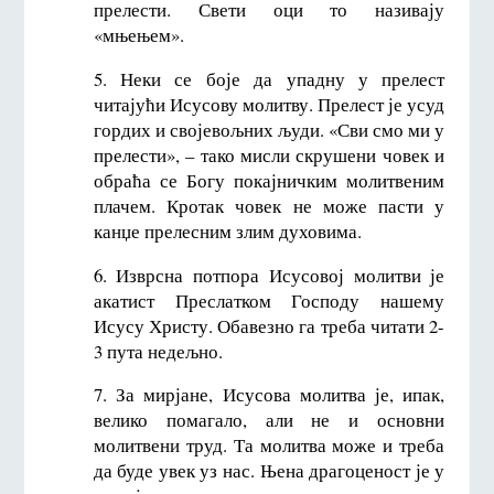
прелести. Свети оци то називају
«мњењем».
5. Неки се боје да упадну у прелест
читајући Исусову молитву. Прелест је усуд
гордих и својевољних људи. «Сви смо ми у
прелести», – тако мисли скрушени човек и
обраћа се Богу покајничким молитвеним
плачем. Кротак човек не може пасти у
канџе прелесним злим духовима.
6. Изврсна потпора Исусовој молитви је
акатист Преслатком Господу нашему
Исусу Христу. Обавезно га треба читати 2-
3 пута недељно.
7. За мирјане, Исусова молитва је, ипак,
велико помагало, али не и основни
молитвени труд. Та молитва може и треба
да буде увек уз нас. Њена драгоценост је у