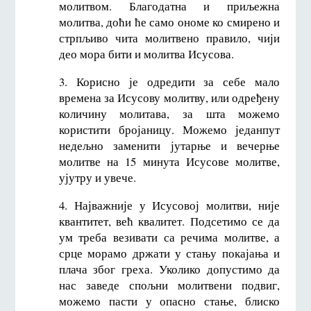
молитвом. Благодатна и приљежна
молитва, доћи ће само ономе ко смирено и
стрпљиво чита молитвено правило, чији
део мора бити и молитва Исусова.
3. Корисно је одредити за себе мало
времена за Исусову молитву, или одређену
количину молитава, за шта можемо
користити бројаницу. Можемо једанпут
недељно заменити јутарње и вечерње
молитве на 15 минута Исусове молитве,
ујутру и увече.
4. Најважније у Исусовој молитви, није
квантитет, већ квалитет. Подсетимо се да
ум треба везивати са речима молитве, а
срце морамо држати у стању покајања и
плача због греха. Уколико допустимо да
нас заведе спољни молитвени подвиг,
можемо пасти у опасно стање, блиско