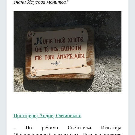
значи Исусова молитва?
Протојереј Андреј Овчиников:
– По речима Светитеља Игњатија
(Брјанчанинова), изговарање Исусове молитве