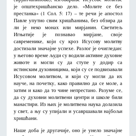
је општехришћанско дело. «Молите се без
престанка» (1 Сол. 5: 17) – те речи је апостол
Павле упутио свим хришћанима, без обзира да
ли је неко монах или мирјанин. Светитељ
Игњатије је познавао мирјане, своје
савременике, који су кроз Исусову молитву
достизали значајне успехе. Разлог је очигледан:
у његово време људи су водили активне духовне
животе и могли су да ступе у додир са
истинским духовницима, који су се подвизавали
Исусовом молитвом, и који су могли да их
науче, на почетку, како правилно да се моле, а
затим и како да то чине непрестано. Разуме се,
да су духовни молитвени центри и школе били
манастири. Из њих је молитвена наука долазила
у свет, а њу су упијали и усавршавали најбољи
хришћани.
Наше доба је другачије, оно је унело значајне