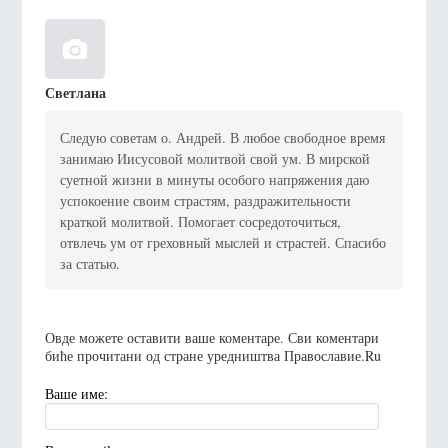
Светлана
Следую советам о. Андрей. В любое свободное время
занимаю Иисусовой молитвой свой ум. В мирской
суетной жизни в минуты особого напряжения даю
успокоение своим страстям, раздражительности
краткой молитвой. Помогает сосредоточиться,
отвлечь ум от греховный мыслей и страстей. Спасибо
за статью.
Овде можете оставити ваше коментаре. Сви коментари
биће прочитани од стране уредништва Православие.Ru
Ваше име: