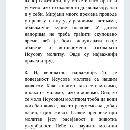
њеној сажетости, њу можете изговарати и
усмено, ако то околности дозвољавају, али
и у себи. Мирјани много времена проводе
у превозу, на путу, у редовима, шетњама,
обављајући кућне послове. У датим
напорима не треба траћити скупоцено
време, већ је боље испуњавати своје
обавезе и истовремено изговарати
Исусову молитву. Овде су најважнији
пракса и труд.
8. И, вероватно, најважније. То је
повезаност Исусове молитве са нашим
животом. Како живимо, тако се и молимо,
и како се молимо, тако и живимо. Онај ко
се моли Исусовом молитвом треба да води
посебан живот, ако то разумемо на добар
начин, строг живот. Главне препреке при
молитви јесу расејаност и животна
ужурбаност. Неће се научити молитви