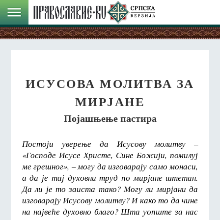
ИСУСОВА МОЛИТВА ЗА
МИРЈАНЕ
Појашњење пастира
Постоји уверење да Исусову молитву –
«Господе Исусе Христе, Сине Божији, помилуј
ме грешног», – могу да изговарају само монаси,
а да је тај духовни труд по мирјане штетан.
Да ли је то заиста тако? Могу ли мирјани да
изговарају Исусову молитву? И како то да чине
на највеће духовно благо? Шта уопште за нас