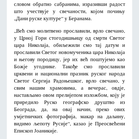
словом обратио сабранима, изразивши радост
што учествује у свечаности, којом почињу
„Дани руске културе“ у Беранама.
„Већ смо молитвено прославили, врло свечано,
у Црној Гори стогодишњицу од смрти Светог
цара Николаја, обиљежили смо тај датум и
прославили Светог новомученика цара Николаја
и његову породицу, јер их већ поштујемо као
Божје угоднике. Такође смо прославили
црквени и национални празник руског народа
Светог Сергија Радоњешког, врло свечано, у
свим нашим храмовима, а вечерас, овдје,
настављамо овом прелијепом изложбом, коју је
приредило Руско географско друштво из
Београда, да, на овај начин, преко ових
умјетничких фотографија, макар на даљину,
видимо љепоту Русије“, казао је Преосвећени
Епископ Јоаникије.