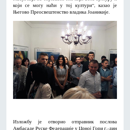
који се могу наћи у тој култури“, казао је
Његово Преосвештенство владика Јоаникије.
Изложбу је отворио отправник послова
Амбасаде Руске Федерације у Црној Гори г.-дин