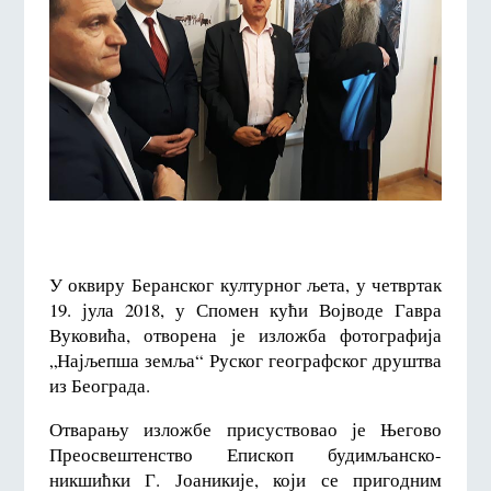
У оквиру Беранског културног љета, у четвртак
19. јула 2018, у Спомен кући Војводе Гавра
Вуковића, отворена је изложба фотографија
„Најљепша земља“ Руског географског друштва
из Београда.
Отварању изложбе присуствовао је Његово
Преосвештенство Епископ будимљанско-
никшићки Г. Јоаникије, који се пригодним