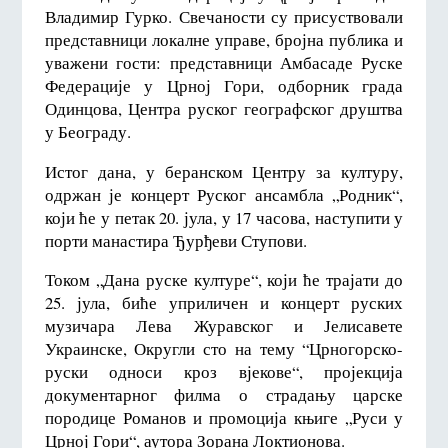
Владимир Гурко. Свечаности су присуствовали
представници локалне управе, бројна публика и
уважени гости: представници Амбасаде Руске
Федерације у Црној Гори, одборник града
Одинцова, Центра руског географског друштва
у Београду.
Истог дана, у беранском Центру за културу,
одржан је концерт Руског ансамбла „Родник“,
који ће у петак 20. јула, у 17 часова, наступити у
порти манастира Ђурђеви Ступови.
Током „Дана руске културе“, који ће трајати до
25. јула, биће уприличен и концерт руских
музичара Лева Журавског и Јелисавете
Украинске, Округли сто на тему “Црногорско-
руски односи кроз вјекове“, пројекција
документарног филма о страдању царске
породице Романов и промоција књиге „Руси у
Црној Гори“, аутора Зорана Локтионова.