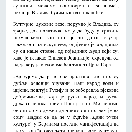
суштини, можемо поистовјетити са њима“,
рекао је Владика будимљанско-никшићки.
Културне, духовне везе, поручио је Владика, су
трајне, док политичке могу да буду у кризи и
искушењима, као што је то данас случај.
Нажалост, та искушења, оцијенио је он, дошла
су од наше стране, од појединих људи који су,
како је истакао Епископ Јоаникије, скренули од
идеје коју је вјековима баштинила Црна Гора.
„Вјерујемо да је то све пролазно зато што су
дубљи ослонци очувани. Наш народ воли и
цијени, поштује Русију и не заборавља вјековна
доброчинства, која је руски народ и руска
држава чинила према Црној Гори. Ми чинимо
оно што смо дужни да чинимо и што нам је на
срцу. Надам се да ће у будуће „Дани руске
културе“ у Беранама постати манифестација на
гласу, која ће окупљати оне који воле културу и