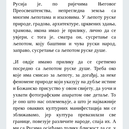
Русија је, по ријечима Његовог
Преосвештенства, непрегледна земља са
многим љепотама и изазовима. У љепоту руске
природе, градова, архитектуре, црквених здања,
храмова, икона имао је прилику, лично да се
увјери, с тога је, сматра он, сусретање са
љепотом, коју баштини и чува руски народ,
заправо, сусретање са љепотом руске душе.
„И овдје имамо прилику да се сретнемо
посредно са љепотом руске душе. Треба око
које има смисао за љепоту, за догађај, за неке
феномене природе који указују на дубље истине
и Божанско присуство у овом свијету, да уочи и
ухвати фотографским апаратом ове детаље. То
је оно што нас оплемењује, а што је најважније
преко оваквих културних манифестација ми се
зближавамо, јер култура превазилази све
границе, повезује различите народе, спаја их. А
ми са Русима осјећамо толику блискост да се, у