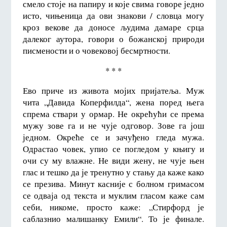
смело стоје на папиру и које свима говоре једно
исто, чињеница да ови знакови / словца могу
кроз векове да доносе људима дамаре срца
далеког аутора, говори о божанској природи
писмености и о човековој бесмртности.
* * *
Ево приче из живота мојих пријатеља. Муж
чита „Давида Коперфилда“, жена поред њега
спрема ствари у ормар. Не окрећући се према
мужу зове га и не чује одговор. Зове га још
једном. Окреће се и зачуђено гледа мужа.
Одрастао човек, упио се погледом у књигу и
очи су му влажне. Не види жену, не чује њен
глас и тешко да је тренутно у стању да каже како
се презива. Минут касније с болном гримасом
се одваја од текста и муклим гласом каже сам
себи, никоме, просто каже: „Стирфорд је
саблазнио малишанку Емили“. То је финале.