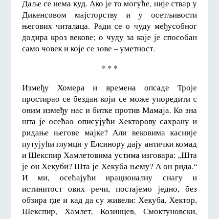
Даље се нема куд. Ако је то могуће, није ствар у
Дикенсовом мајсторству и у осетљивости
његових читалаца. Ради се о чуду међусобног
додира кроз векове; о чуду за које је способан
само човек и које се зове – уметност.
* * *
Између Хомера и времена опсаде Троје
простирао се бездан који се може упоредити с
оним између нас и битке против Мамаја. Ко зна
шта је осећао описујући Хекторову сахрану и
ридање његове мајке? Али вековима касније
путујући глумци у Елсинору дају антички комад
и Шекспир Хамлетовима устима изговара: „Шта
је он Хекуби? Шта је Хекуба њему? А он рида.“
И ми, осећајући ирационалну снагу и
истинитост ових речи, постајемо једно, без
обзира где и кад да су живели: Хекуба, Хектор,
Шекспир, Хамлет, Козинцев, Смоктуновски,