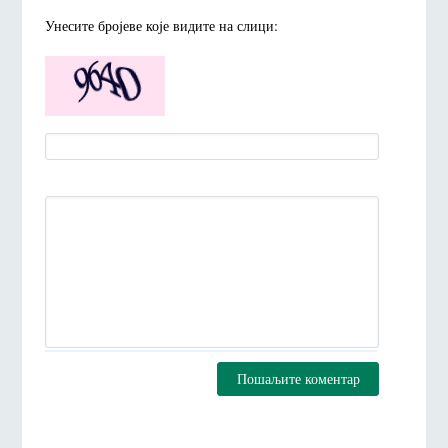
Унесите броjеве коjе видите на слици:
Пошаљите коментар