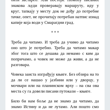
знакова људи проверавају маршруту, иду у
круг, тапкају у месту док не дођу до потребне
тачке, опет, не прочитају потребан натпис изнад
капије која води у Смарагдни град.
* * *
Треба да читамо. И треба да учимо да читамо
оно што је потребно. Треба да читамо макар
због тога што се дешава да немамо с ким да
попричамо, а човек не може да живи, а да не
разговара.
Човека заиста изграђују књиге. Без обзира на то
да ли се нашао у јазбини или у дворцу, у
мочвари или на планинском врху – на сва ова
места су га довели писани путокази – књиге.
Било би нам боље да не знамо да читамо, да
знамо Истину и да не лутамо. Али пошто смо