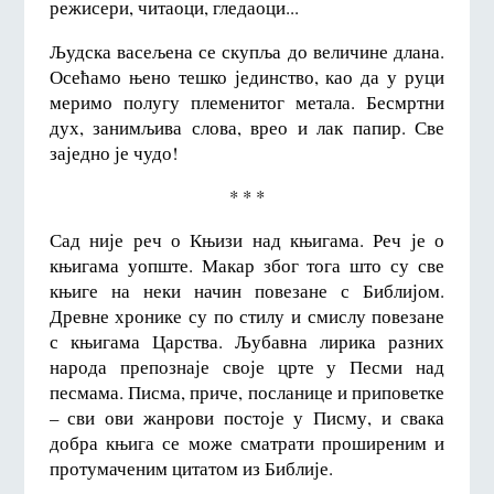
режисери, читаоци, гледаоци...
Људска васељена се скупља до величине длана.
Осећамо њено тешко јединство, као да у руци
меримо полугу племенитог метала. Бесмртни
дух, занимљива слова, врео и лак папир. Све
заједно је чудо!
* * *
Сад није реч о Књизи над књигама. Реч је о
књигама уопште. Макар због тога што су све
књиге на неки начин повезане с Библијом.
Древне хронике су по стилу и смислу повезане
с књигама Царства. Љубавна лирика разних
народа препознаје своје црте у Песми над
песмама. Писма, приче, посланице и приповетке
– сви ови жанрови постоје у Писму, и свака
добра књига се може сматрати проширеним и
протумаченим цитатом из Библије.