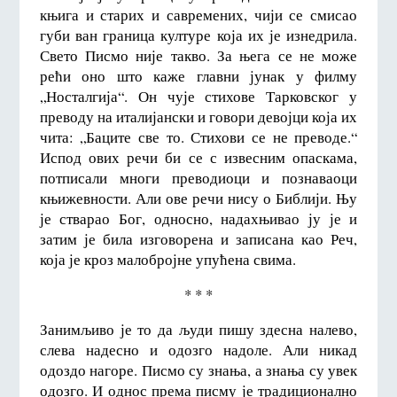
књига и старих и савремених, чији се смисао
губи ван граница културе која их је изнедрила.
Свето Писмо није такво. За њега се не може
рећи оно што каже главни јунак у филму
„Носталгија“. Он чује стихове Тарковског у
преводу на италијански и говори девојци која их
чита: „Баците све то. Стихови се не преводе.“
Испод ових речи би се с извесним опаскама,
потписали многи преводиоци и познаваоци
књижевности. Али ове речи нису о Библији. Њу
је стварао Бог, односно, надахњивао ју је и
затим је била изговорена и записана као Реч,
која је кроз малобројне упућена свима.
* * *
Занимљиво је то да људи пишу здесна налево,
слева надесно и одозго надоле. Али никад
одоздо нагоре. Писмо су знања, а знања су увек
одозго. И однос према писму је традиционално