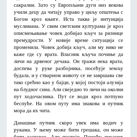
сакрални. Зато су Европљани дуги низ векова
учили децу да читају управо у циљу општења с
Богом кроз књиге. Иста таква је интуиција
муслимана. У свим светским културама је кроз
описмењавање човек добијао кључ за ризнице
премудрости. У новије време ситуација се
променила. Човек добија кључ, али му нико не
каже где су врата. Власник кључа почиње да
личи на дрвеног дечака. Он тражи нека врата,
доспева у руке разбојника, посећује земљу
будала, и у стварном животу се не завршава све
тако срећно као у бајци, у којој постоји алузија
на блудног сина. Али свеједно то личи на околни
пут ходочасника. Пут се води кроз потпуно
беспуће. На овом путу има знакова и путник
мора да их чита.
Данашњи путник скоро увек има водич у
рукама. У њему може бити грешака, он може
бити застарео. Али постоји. Помоћу писаних