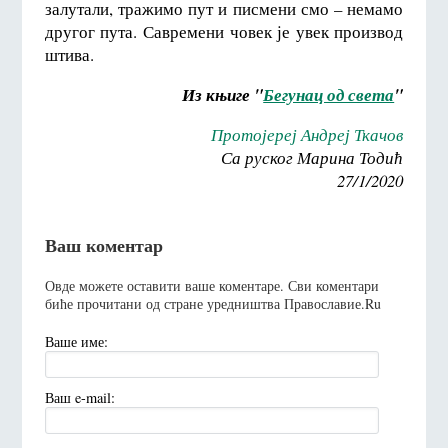
залутали, тражимо пут и писмени смо – немамо
другог пута. Савремени човек је увек производ
штива.
Из књиге "
Бегунац од света
"
Протојереј Андреј Ткачов
Са руског Марина Тодић
27/1/2020
Ваш коментар
Овде можете оставити ваше коментаре. Сви коментари
биће прочитани од стране уредништва Православие.Ru
Ваше име:
Ваш e-mail: