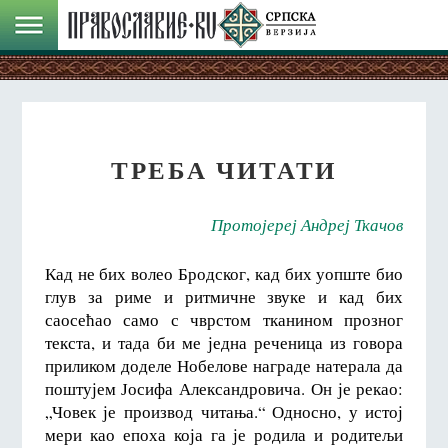
ТРЕБА ЧИТАТИ
Протојереј Андреј Ткачов
Кад не бих волео Бродског, кад бих уопште био
глув за риме и ритмичне звуке и кад бих
саосећао само с чврстом тканином прозног
текста, и тада би ме једна реченица из говора
приликом доделе Нобелове награде натерала да
поштујем Јосифа Александровича. Он је рекао:
„Човек је производ читања.“ Односно, у истој
мери као епоха која га је родила и родитељи