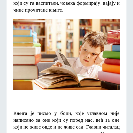
који су га васпитали, човека формирају, вајају и
чине прочитане књиге.
Књига је писмо у боци, које углавном није
написано за оне који су поред нас, већ за оне
који не живе овде и не живе сад. Главни читалац