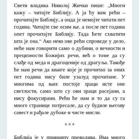
Свети владика Николај Жички пише: „Многи
кажу – читајте Библију. А ја ћу вам рећи –
прочитајте Библију, а онда је немојте читати пет
година. Читајте све осим ње, а после пет година
опет прочитајте Библију. Тада ћете схватити
шта је она.“ Ако неко ове рећи спроведе у дело,
неће нам говорити само о дубини, о вечности и
прецизности Божијих речи, већ о томе да су
слађе од меда и драгоценије од драгуља. Такође
ће нам речи да књиге које је прочитао за оних
пет година нису биле узалуд прочитане. У
многима од њих постоје зраци исте оне
светлости, само што су ови зраци расејани, а
нису фокусирани. Рећи ће нам и то да су га
многе странице потресале, да су будиле његову
савест и рађале дубоке и чисте мисли.
* * *
Библија је у принципу преводива. Има много