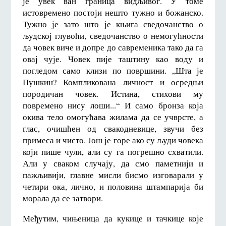
је увек ван граница видљивог. У томе
истовремено постоји нешто тужно и божанско.
Тужно је зато што је књига сведочанство о
људској глувоћи, сведочанство о немогућности
да човек виче и допре до савременика тако да га
овај чује. Човек пије таштину као воду и
погледом само клизи по површини. „Шта је
Пушкин? Компликована личност и осредњи
породичан човек. Истина, стихови му
повремено нису лоши...“ И само бронза која
окива тело омогућава жилама да се учврсте, а
глас, очишћен од свакодневице, звучи без
примеса и чисто. Још је горе ако су људи човека
који пише чули, али су га погрешно схватили.
Али у сваком случају, да смо паметнији и
пажљивији, главне мисли бисмо изговарали у
четири ока, лично, и половина штампарија би
морала да се затвори.
Међутим, чињеница да кукице и тачкице које