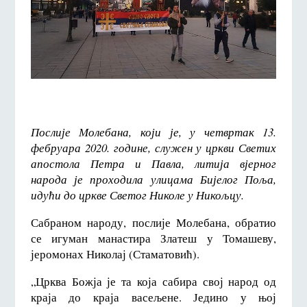
Послије Молебана, који је, у четвртак 13.
фебруара 2020. године, служен у цркви Светих
апостола Петра и Павла, литија вјерног
народа је проходила улицама Бијелог Поља,
идући до цркве Светог Николе у Никољцу.
Сабраном народу, послије Молебана, обратио
се игуман манастира Златеш у Томашеву,
јеромонах Николај (Стаматовић).
„Црква Божја је та која сабира свој народ од
краја до краја васељене. Једино у њој