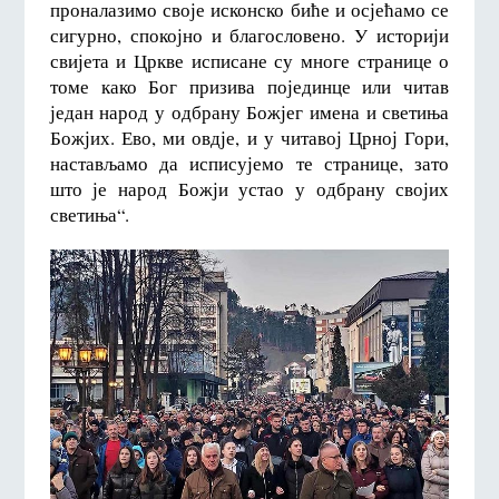
проналазимо своје исконско биће и осјећамо се
сигурно, спокојно и благословено. У историји
свијета и Цркве исписане су многе странице о
томе како Бог призива појединце или читав
један народ у одбрану Божјег имена и светиња
Божјих. Ево, ми овдје, и у читавој Црној Гори,
настављамо да исписујемо те странице, зато
што је народ Божји устао у одбрану својих
светиња“.