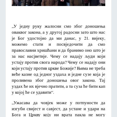
„У једну руку жалосни смо због доношења
оваквог закона, а у другој радосни зато што нас
је Бог удостојио да ми данас, у 21. вијеку,
можемо стати и посвједочити да смо
православни хришћани и да бранимо оно што је
за нас насјветије. Чему се надају људи који
устају против свога народа? Чему се надају они
који устају против цркве Божије? Њима не треба
веће казне од једног уздаха и једне сузе која је
проливена због доношења овог закона. Тај
уздах ће их вјечно пратити, а та суза ће бити кап
у којој ће се удавити“.
„Ужасава да човјек може у потпуности да
изгуби свијест и савјест, да устане и удари на
Бога и Цркву коју ни врата пакла не могу