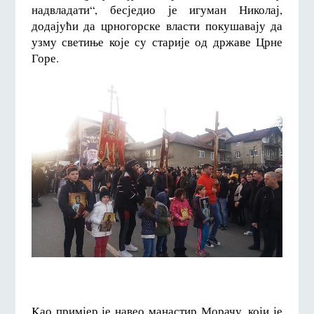
надвладати“, бесједио је игуман Николај,
додајући да црногорске власти покушавају да
узму светиње које су старије од државе Црне
Горе.
Kао примјер је навео манастир Морачу, који је