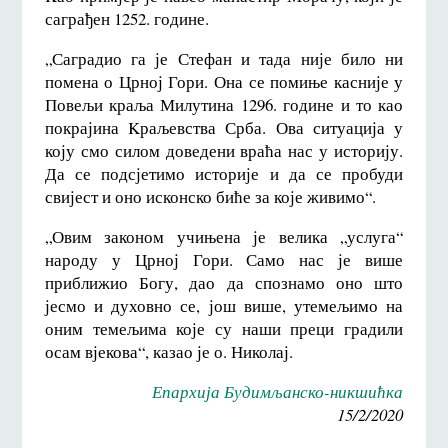
саграђен 1252. године.
„Саградио га је Стефан и тада није било ни
помена о Црној Гори. Она се помиње касније у
Повељи краља Милутина 1296. године и то као
покрајина Kраљевства Срба. Ова ситуација у
коју смо силом доведени враћа нас у историју.
Да се подсјетимо историје и да се пробуди
свијест и оно исконско биће за које живимо“.
„Овим законом учињена је велика „услуга“
народу у Црној Гори. Само нас је више
приближио Богу, дао да спознамо оно што
јесмо и духовно се, још више, утемељимо на
оним темељима које су наши преци градили
осам вјекова“, казао је о. Николај.
Епархија Будимљанско-никшићка
15/2/2020