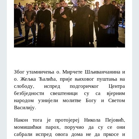
Због утамничења о. Мирчете Шљиванчанина и
о. Жељка Ћалића, прије њиховог пуштања на
слободу, испред подгоричког Центра
безбједности свештеници су са вјерним
народом узнијели молитве Богу и Светом
Василију.
Након тога је протојереј Никола Пејовић,
момишићки парох, поручио да су се они
сабрали испред овога дома не да пркосе и