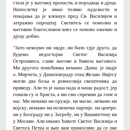
стала је у његовој пропасти, и породица и дјеца.
Напослетку је имао толико људскости и
покајања да је клекнуо пред Св. Василијем и
затражио опроштај. Светитељ се помолио и
његовим благословом кнез се поново оженио и
дјецу добио.
“Зато немојмо ни овдје, ни било гдје друго, да
будемо недостојни Светог Василија
Острошкога, славе његове и ћивота његовога.
Ми другога помоћника немамо. Данас је овдје
о. Мирчета, у Даниловграду отац Жељко. Нијесу
могли два боља и ревноснија свештеника да
приведу. Али то је наша нада и наша радост, јер
гонили су и Христа, а ми смо спремни да гоне и
нас. Ми немамо ни оружје, ни маске, немамо ни
војску, немамо ни политичке партије, ни центре,
ни у Београду ни у Загребу, ни у Вашингтону ни
у Москви. Али имамо ћивоте Светог Василија и
Светога Петра и њих вам приносимо да се око