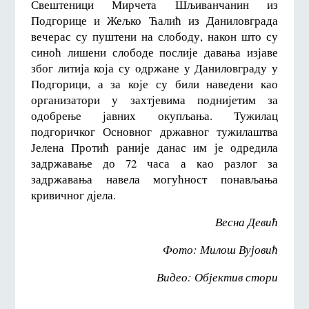
Свештеници Мирчета Шљиванчанин из
Подгорице и Жељко Ћалић из Даниловграда
вечерас су пуштени на слободу, након што су
синоћ лишени слободе послије давања изјаве
због литија која су одржане у Даниловграду у
Подгорици, а за које су били наведени као
организатори у захтјевима поднијетим за
одобрење јавних окупљања. Тужилац
подгоричког Основног државног тужилаштва
Јелена Протић раније данас им је одредила
задржавање до 72 часа а као разлог за
задржавања навела могућност понављања
кривичног дјела.
Весна Девић
Фото: Милош Вујовић
Видео: Објектив стори