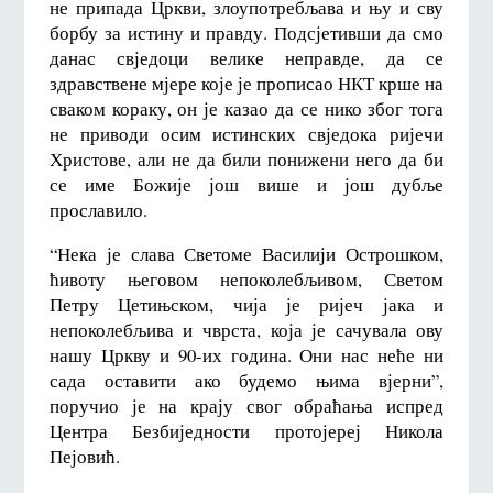
не припада Цркви, злоупотребљава и њу и сву
борбу за истину и правду. Подсјетивши да смо
данас свједоци велике неправде, да се
здравствене мјере које је прописао НКТ крше на
сваком кораку, он је казао да се нико због тога
не приводи осим истинских свједока ријечи
Христове, али не да били понижени него да би
се име Божије још више и још дубље
прославило.
“Нека је слава Светоме Василији Острошком,
ћивоту његовом непоколебљивом, Светом
Петру Цетињском, чија је ријеч јака и
непоколебљива и чврста, која је сачувала ову
нашу Цркву и 90-их година. Они нас неће ни
сада оставити ако будемо њима вјерни”,
поручио је на крају свог обраћања испред
Центра Безбиједности протојереј Никола
Пејовић.