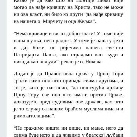
могао да нађе кривицу на Христа, тако не може
ни ова власт, ни било ко други “да нађе кривицу
на нашега о. Мирчету и оца Жељка”.
“Нема кривице и ви то добро знате! У томе није
наша љутња, него радост. У томе је наша утјеха
и дај Боже, по ријечима нашега светога
Патријарха Павла, ако страдамо као људи а
никада као нељуди”, рекао је о. Никола.
Додао је да Православна црква у Црној Гори
тражи само оно што припада свима другима, а
то је, како је нагласио, “да поштујући државу
Црну Гору све оно што имате против Цркве,
доказујете пред судовима ове државе, као што
је то случај са нашом браћом муслиманима и и
римокатолицима”.
“Не тражимо ништа ни више, ни мање, него да
свима буде исто и да живимо у братској љубави