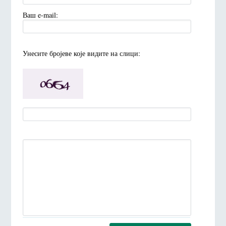
Ваш e-mail:
Унесите броjеве коjе видите на слици: