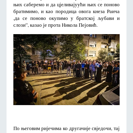
њих саберемо и да цјеливајуући њих се поново
братимимо, и као породица овога кнеза Раича
,да се поново окупимо у братској љубави и
слози”, казао је прота Никола Пејовић.
По његовим ријечима ко другачије свједочи, тај