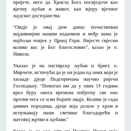
пријете, него да Христа Бога посвједоче као
вјечну љубав и живот, као мјеру вјечног
људског достојанства.
“Овдје је овај дом данас почаствован
најдивнијим нашим изданком и међу вама је
најбољи човјек у Црној Гори. Нијесте свјесни
колико вас је Бог благословио”, казао је о.
Никола.
Указао је на пастирску љубав и бригу о.
Мирчете, истичући да је он један од оних који је
хиљаде дјеце Подгоричана научио ријечи
Господњој: “Помогао им да у ових 15 година
кроз буру овога времена избјегну све оно
против чега се и ви борите овдје. Колико је сада
дивних породица, дјеце која долазе у храм и
испуњавају наше светиње благодарећи и
његовој жртви и љубави.”
Казао је да као што ни Понтије Пилат није