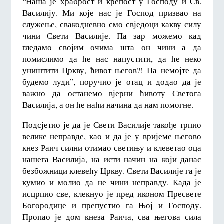
“Наша је храброст и крепост у Господу и Св.
Василију. Ми које нас је Господ призвао на
служење, свакодневно смо свједоци какву силу
чини Свети Василије. Па зар можемо кад
гледамо својим очима шта он чини а да
помислимо да ће нас напустити, да ће неко
уништити Цркву, ћивот његов?! Па немојте да
будемо луди”, поручио је отац и додао да је
важно да останемо вјерни ћивоту Светога
Василија, а он ће наћи начина да нам помогне.
Подсјетио је да је Свети Василије такође трпио
велике неправде, као и да је у вријеме његово
кнез Раич силни отимао светињу и клеветао оца
нашега Василија, на исти начин на који данас
безбожници клевећу Цркву. Свети Василије га је
кумио и молио да не чини неправду. Када је
исцрпио све, клекнуо је пред иконом Пресвете
Богородице и препустио га Њој и Господу.
Пропао је дом кнеза Раича, сва његова сила