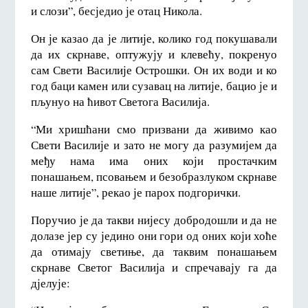
и слози”, бесједио је отац Никола.
Он је казао да је литије, колико год покушавали
да их скрнаве, оптужују и клевећу, покренуо
сам Свети Василије Острошки. Он их води и ко
год баци камен или сузавац на литије, бацио је и
пљунуо на ћивот Светога Василија.
“Ми хришћани смо призвани да живимо као
Свети Василије и зато не могу да разумијем да
међу нама има оних који простачким
понашањем, псовањем и безобразлуком скрнаве
наше литије”, рекао је парох подгорички.
Поручио је да такви нијесу добродошли и да не
долазе јер су једино они гори од оних који хоће
да отимају светиње, да таквим понашањем
скрнаве Светог Василија и спречавају га да
дјелује: