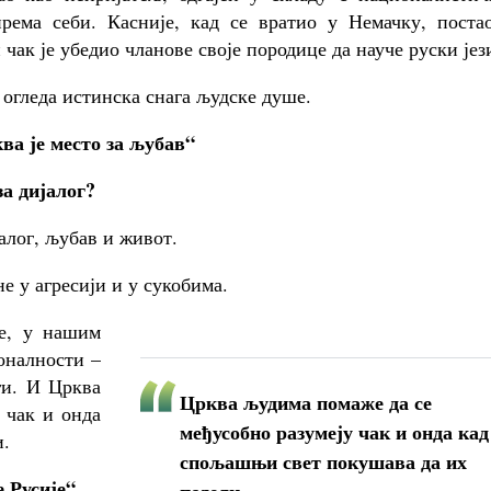
рема себи. Касније, кад се вратио у Немачку, постао
чак је убедио чланове своје породице да науче руски јез
огледа истинска снага људске душе.
ва је место за љубав“
за дијалог?
јалог, љубав и живот.
не у агресији и у сукобима.
ме, у нашим
оналности –
ги. И Црква
Црква људима помаже да се
 чак и онда
међусобно разумеју чак и онда кад
и.
спољашњи свет покушава да их
 Русије“