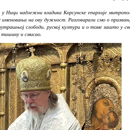
е у Ници надлежни владика Корсунске епархије митропо
ле именовања на ову дужност. Разговарали смо о призвањ
нутрашњој слободи, руској култури и о томе зашто у с
 тишину и смисао.