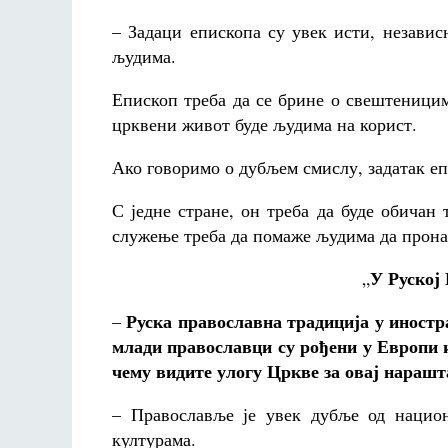
– Задаци епископа су увек исти, независ
људима.
Епископ треба да се брине о свештеницим
црквени живот буде људима на корист.
Ако говоримо о дубљем смислу, задатак еп
С једне стране, он треба да буде обичан 
служење треба да помаже људима да прона
У Руској
„
Руска православна традиција у иност
–
млади православци су рођени у Европи и
чему видите улогу Цркве за овај нарашт
– Православље је увек дубље од национ
културама.