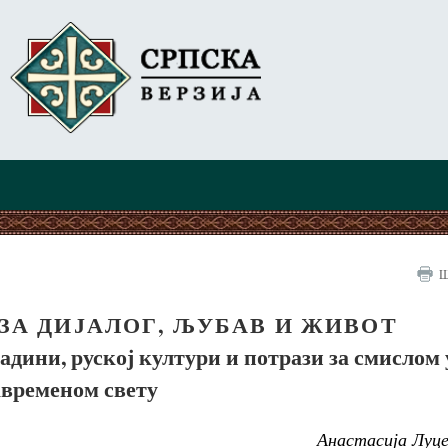
Ш
ЗА ДИЈАЛОГ, ЉУБАВ И ЖИВОТ
дини, руској култури и потрази за смислом 
авременом свету
Анастасија Луце