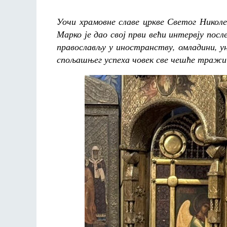
Уочи храмовне славе цркве Светог Никол
Марко је дао свој први већи интервју пос
православљу у иностранству, омладини, у
спољашњег успеха човек све чешће тражи