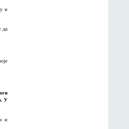
гу и
е да
воје
оги
. У
а и