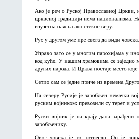
Ако је реч о Руској Православној Цркви, њ
црквеној традицији нема национализма. На
изузетна пажња ако стекне веру.
Рус у другом уме пре свега да види човека
Управо зато се у многим парохијама у ин
код куће. У нашим храмовима се заједно
других народа. И Црква постаје место које
Сетио сам се једне приче из времена Друго
На северу Русије је заробљен немачки војн
руским војником: превозили су терет и ус
Руски војник је на крају дана зарађени
заробљенику.
Овог човека је то потресло. Он је дош