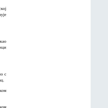
ској
ћује
 као
ници
но с
ац.
чком
ком