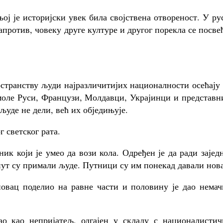
ој је историјски увек била својствена отвореност. У ру
против, човеку друге културе и другог порекла се посве
.
остранству људи најразличитијих националности осећају
 моле Руси, Французи, Молдавци, Украјинци и представ
 људе не дели, већ их обједињује.
г светског рата.
ик који је умео да вози кола. Одређен је да ради зајед
пут су примали људе. Путници су им понекад давали нов
 новац поделио на равне части и половину је дао нема
ао као непријатељ, одгајен у складу с националистич