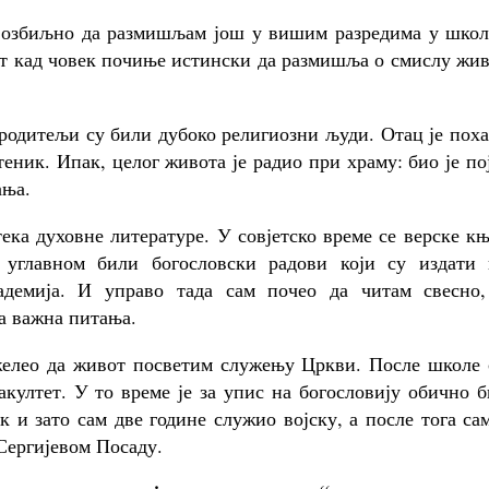
 озбиљно да размишљам још у вишим разредима у школ
аст кад човек почиње истински да размишља о смислу жи
 родитељи су били дубоко религиозни људи. Отац је пох
еник. Ипак, целог живота је радио при храму: био је по
ања.
ека духовне литературе. У совјетско време се верске к
 углавном били богословски радови који су издати 
адемија. И управо тада сам почео да читам свесно,
а важна питања.
желео да живот посветим служењу Цркви. После школе 
акултет. У то време је за упис на богословију обично 
 и зато сам две године служио војску, а после тога са
Сергијевом Посаду.