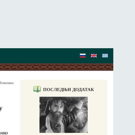
тампање
ПОСЛЕДЊИ ДОДАТАК
у
нко