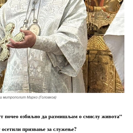
ки митрополит Марко (Головков)
т почео озбиљно да размишљам о смислу живота“
т осетили призвање за служење?