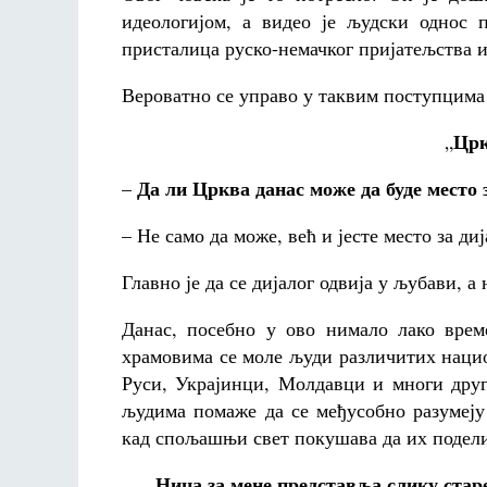
идеологијом, а видео је људски однос п
присталица руско-немачког пријатељства и 
Вероватно се управо у таквим поступцима 
Црк
„
Да ли Црква данас може да буде место 
–
– Не само да може, већ и јесте место за ди
Главно је да се дијалог одвија у љубави, а 
Данас, посебно у ово нимало лако вре
храмовима се моле људи различитих наци
Руси, Украјинци, Молдавци и многи дру
људима помаже да се међусобно разумеју
кад спољашњи свет покушава да их подел
Ница за мене представља слику старе
„