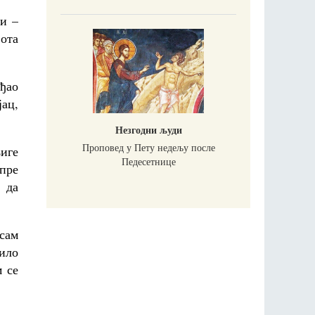
и –
вота
ађао
јац,
Незгодни људи
Проповед у Пету недељу после
њиге
Педесетнице
пре
 да
сам
било
м се