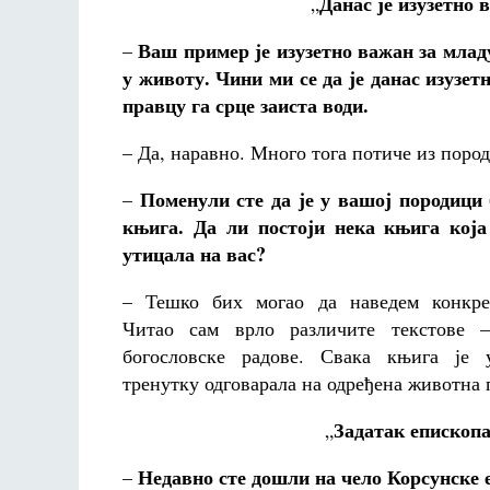
Данас је изузетно 
„
Ваш пример је изузетно важан за млад
–
у животу. Чини ми се да је данас изузе
правцу га срце заиста води.
– Да, наравно. Много тога потиче из пород
Поменули сте да је у вашој породици
–
књига. Да ли постоји нека књига која
утицала на вас?
– Тешко бих могао да наведем конкре
Читао сам врло различите текстове 
богословске радове. Свака књига је 
тренутку одговарала на одређена животна 
Задатак епископа
„
Недавно сте дошли на чело Корсунске 
–