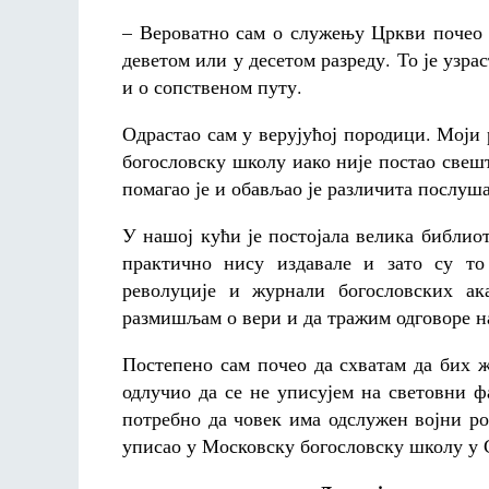
– Вероватно сам о служењу Цркви почео
деветом или у десетом разреду. То је узр
и о сопственом путу.
Одрастао сам у верујућој породици. Моји
богословску школу иако није постао свешт
помагао је и обављао је различита послуш
У нашој кући је постојала велика библиот
практично нису издавале и зато су то
револуције и журнали богословских ак
размишљам о вери и да тражим одговоре н
Постепено сам почео да схватам да бих 
одлучио да се не уписујем на световни ф
потребно да човек има одслужен војни рок
уписао у Московску богословску школу у 