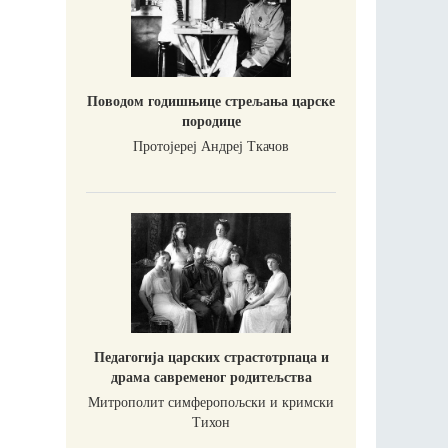
Поводом годишњице стрељања царске
породице
Протојереј Андреј Ткачов
Педагогија царских страстотрпаца и
драма савременог родитељства
Митрополит симферопољски и кримски
Тихон