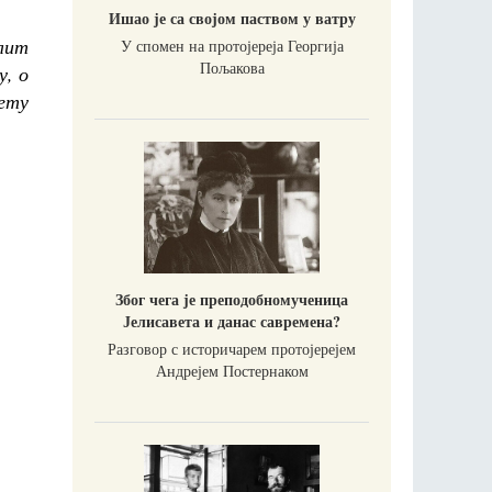
Ишао је са својом паством у ватру
лит
У спомен на протојереја Георгија
Пољакова
у, о
вету
Због чега је преподобномученица
Јелисавета и данас савремена?
Разговор с историчарем протојерејем
Андрејем Постернаком