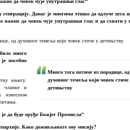
важно да човек чује унутрашњи глас“
у генерацију. Данас је многима тешко да одлуче шта ж
тно важно да човек чује унутрашњи глас и да схвати у
ице, од духовног темеља који човек стиче у детињству.
 било много
 је посебно
Много тога потиче из породице, од
духовног темеља који човек стиче
тну књигу.
– чланке и
детињству
у извесном
питања.
 је да буде оруђе Божјег Промисла“
епархије. Како доживљавате ову мисију?