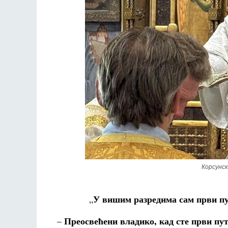
Корсунс
У вишим разредима сам први пу
„
Преосвећени владико, кад сте први пу
–