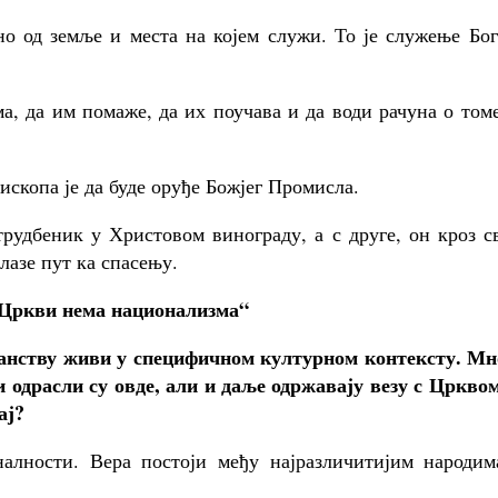
но од земље и места на којем служи. То је служење Бо
а, да им помаже, да их поучава и да води рачуна о том
ископа је да буде оруђе Божјег Промисла.
трудбеник у Христовом винограду, а с друге, он кроз с
лазе пут ка спасењу.
 Цркви нема национализма“
ранству живи у специфичном културном контексту. Мн
 одрасли су овде, али и даље одржавају везу с Црквом
ај?
алности. Вера постоји међу најразличитијим народим