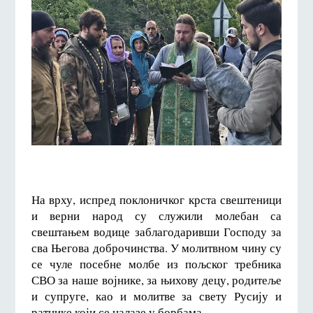
На врху, испред поклоничког крста свештеници
и верни народ су служили молебан са
свештањем водице заблагодаривши Господу за
сва Његова доброчинства. У молитвном чину су
се чуле посебне молбе из пољског требника
СВО за наше војнике, за њихову децу, родитеље
и супруге, као и молитве за свету Русију и
ратнике који се налазе у борбама.