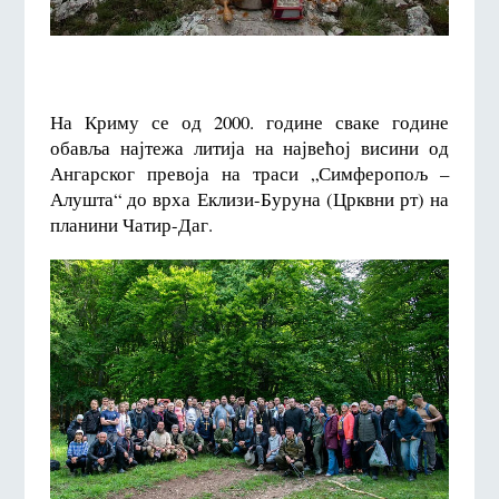
На Криму се од 2000. године сваке године
обавља најтежа литија на највећој висини од
Ангарског превоја на траси „Симферопољ –
Алушта“ до врха Еклизи-Буруна (Црквни рт) на
планини Чатир-Даг.