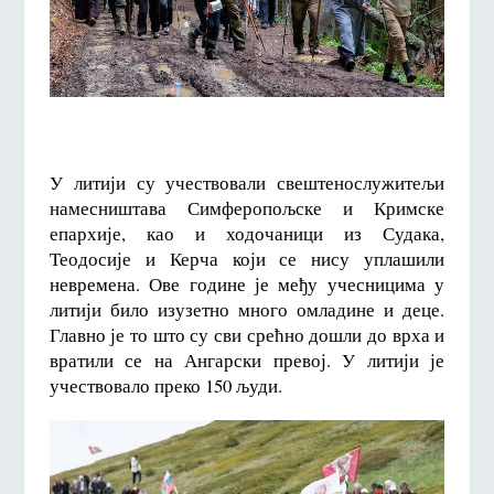
У литији су учествовали свештенослужитељи
намесништава Симферопољске и Кримске
епархије, као и ходочаници из Судака,
Теодосије и Керча који се нису уплашили
невремена. Ове године је међу учесницима у
литији било изузетно много омладине и деце.
Главно је то што су сви срећно дошли до врха и
вратили се на Ангарски превој. У литији је
учествовало преко 150 људи.