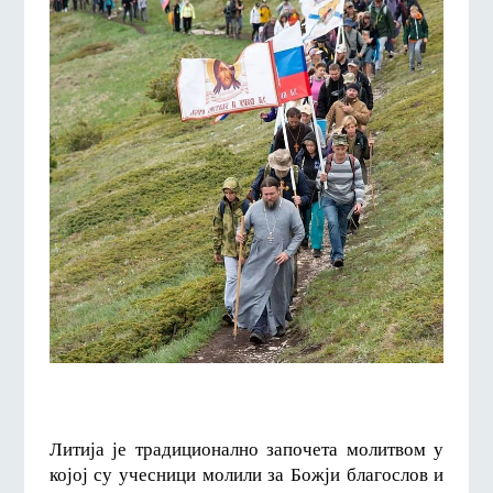
Литија је традиционално започета молитвом у
којој су учесници молили за Божји благослов и