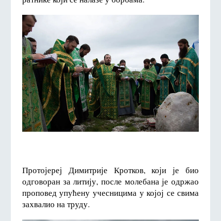
Протојереј Димитрије Кротков, који је био
одговоран за литију, после молебана је одржао
проповед упућену учесницима у којој се свима
захвалио на труду.