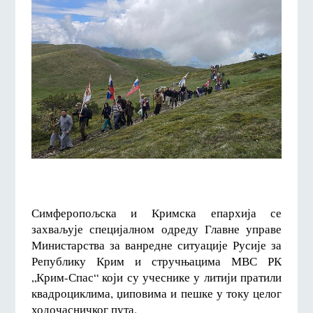
Симферопољска и Кримска епархија се
захваљује специјалном одреду Главне управе
Министарства за ванредне ситуације Русије за
Републику Крим и стручњацима МВС РК
„Крим-Спас“ који су учеснике у литији пратили
квадроциклима, џиповима и пешке у току целог
ходочасничког пута.