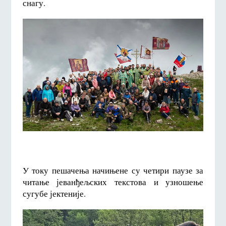
снагу.
У току пешачења начињене су четири паузе за
читање јеванђељских текстова и узношење
сугубе јектеније.