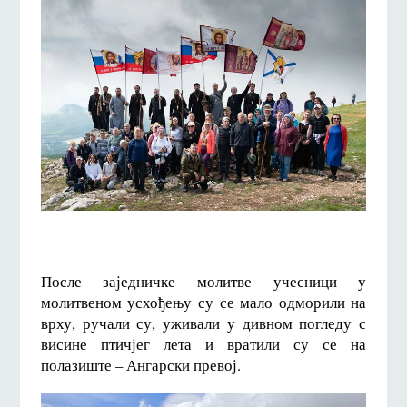
После заједничке молитве учесници у
молитвеном усхођењу су се мало одморили на
врху, ручали су, уживали у дивном погледу с
висине птичјег лета и вратили су се на
полазиште – Ангарски превој.