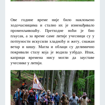
Ове године време није било наклоњено
ходочасницима и стално их је изненађивало
променљивошћу. Претходне ноћи је био
пљусак, а за време саме литије учесници су у
потпуности искусили хладноћу и жегу, снажан
ветар и кишу. Магла и облаци су делимично
покривали стазу која је водила узбрдо. Ипак,
каприци времена нису могли да зауставе
учеснике у литији.