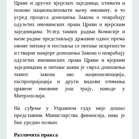
Цркве и других вјерских заједница, отимати и
поново национализовати њену имовину, и то
усред процеса доношења Закона о повраћају
одузетих имовинских права Цркви и вјерским
заједницама. Услед таквих радњи Комисије и
њене радње представљају државни однос према
овоме питању и поставља се питање искрености
и стварне намјере доношења Закона о повраћају
одузетих имовинских права Цркви и вјерким
заједницама и питање каква је сврха доношења
таквог закона ако национализација,
експропријација и други видови отимања
црквене имовине још трају, наводе у
Митрополији.
На суђење у Управном суду није дошао
представник Министарства финансија, иако је
био уредно позван.
Различита пракса