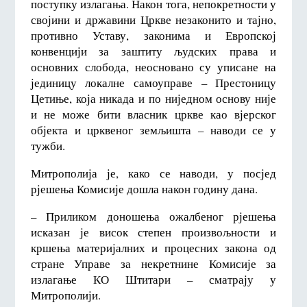
поступку излагања. Након тога, непокретности у
својини и државини Цркве незаконито и тајно,
противно Уставу, законима и Европској
конвенцији за заштиту људских права и
основних слобода, неосновано су уписане на
јединицу локалне самоуправе – Престоницу
Цетиње, која никада и по ниједном основу није
и не може бити власник цркве као вјерског
објекта и црквеног земљишта – наводи се у
тужби.
Митрополија је, како се наводи, у посјед
рјешења Комисије дошла након годину дана.
– Приликом доношења ожалбеног рјешења
исказан је висок степен произвољности и
кршења материјалних и процесних закона од
стране Управе за некретнине Комисије за
излагање КО Штитари – сматрају у
Митрополији.