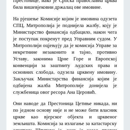
Престонице, иако је Српска православна црква
била вишевјековни држалац ове имовине.
На рјешење Комисије којим је имовина одузета
СПЦ, Митрополија је поднијела жалбу, коју је
Министарство финансија одбацило, након чега
је поступак покренут пред Управним судом. У
Митрополији оцјењују да је комисија Управе за
некретнине незаконито и тајно, противно
Уставу, законима Црне Горе и Европској
конвенцији за заштииту људских права и
основних слобода, одузела црквену имовину.
Закључак Министарства финансија којим је
одбијена жалба Митрополије донијела је
службеница овог ресора Ана Церовић.
Они наводе да Престоница Цетиње никада, ни
по једном основу није и не може бити власник
цркве као вјерског објекта и црквеног
земљишта. Комисија за излагање за катастарску
општину Штитари је, како је казао правни