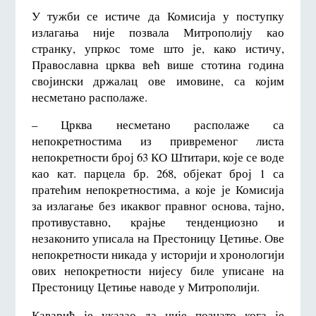
У тужби се истиче да Комисија у поступку
излагања није позвала Митрополију као
странку, упркос томе што је, како истичу,
Православна црква већ више стотина година
својински држалац ове имовине, са којим
несметано располаже.
– Црква несметано располаже са
непокретностима из привременог листа
непокретности број 63 КО Штитари, које се воде
као кат. парцела бр. 268, објекат број 1 са
пратећим непокретностима, а које је Комисија
за излагање без икаквог правног основа, тајно,
противуставно, крајње тенденциозно и
незаконито уписала на Престоницу Цетиње. Ове
непокретности никада у историји и хронологији
ових непокретности нијесу биле уписане на
Престоницу Цетиње наводе у Митрополији.
Каварић је указао да није познато кога је