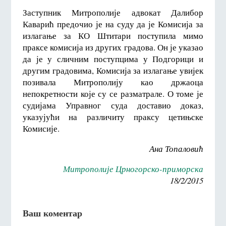
Заступник Митрополије адвокат Далибор
Каварић предочио је на суду да је Комисија за
излагање за КО Штитари поступила мимо
праксе комисија из других градова. Он је указао
да је у сличним поступцима у Подгорици и
другим градовима, Комисија за излагање увијек
позивала Митрополију као држаоца
непокретности које су се разматрале. О томе је
судијама Управног суда доставио доказ,
указујући на различиту праксу цетињске
Комисије.
Ана Топаловић
Митрополије Црногорско-приморска
18/2/2015
Ваш коментар