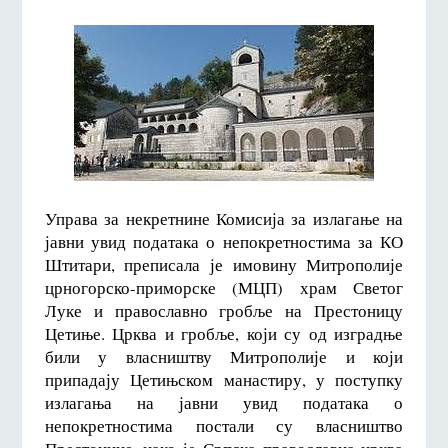
Управа за некретнине Комисија за излагање на
јавни увид података о непокретностима за КО
Штитари, преписала је имовину Митрополије
црногорско-приморске (МЦП) храм Светог
Луке и православно гробље на Престоницу
Цетиње. Црква и гробље, који су од изградње
били у власништву Митрополије и који
припадају Цетињском манастиру, у поступку
излагања на јавни увид података о
непокретностима постали су власништво