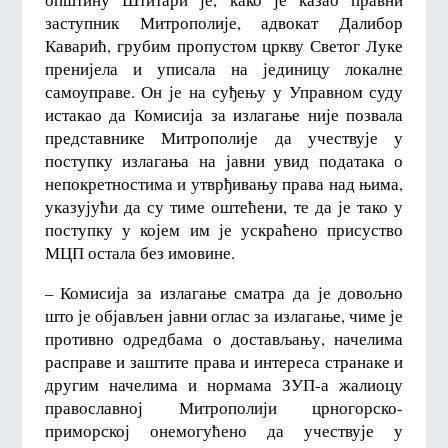
заступник Митрополије, адвокат Далибор
Каварић, грубим пропустом цркву Светог Луке
пренијела и уписала на јединицу локалне
самоуправе. Он је на суђењу у Управном суду
истакао да Комисија за излагање није позвала
представнике Митрополије да учествује у
поступку излагања на јавни увид података о
непокретностима и утврђивању права над њима,
указујући да су тиме оштећени, те да је тако у
поступку у којем им је ускраћено присуство
МЦП остала без имовине.
– Комисија за излагање сматра да је довољно
што је објављен јавни оглас за излагање, чиме је
противно одредбама о достављању, начелима
расправе и заштите права и интереса странаке и
другим начелима и нормама ЗУП-а жалиоцу
православној Митрополији црногорско-
приморској онемогућено да учествује у