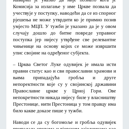
Комисија за излагање у име Цркве позвала да
учествује у поступку, наводећи да се из спорног
рјешења не може утврдити ко је примио позив
умјесто МЦП. У тужби је указано да је у овом
случају дошло до битне повреде управног
поступка јер нијесу утврђене све релевантне
чињенице на основу којих се може извршити
упис својине на одређеног субјекта.
– Црква Светог Луке одувијек је имала исти
правни статус као и сви православни храмови и
њима припадајућа гробља и друге
непоректности које су у својинској државини
Православне цркве у Црној Гори. Ове
непокретности никада нијесу биле у власништву
Престонице, нити Престоница у том правцу има
било какве доказе пише у тужби.
Наводи се да су богомоље и гробља одувијек
припадала црквама и вјерским заједницама као