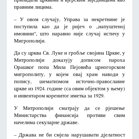
правним лицима.
– У овом случају, Управа за некретнине је
поступила као да је ријеч о „напуштеној
имовини“, што наравно није случај истичу у
Мигрополији.
Да су црква Св. Луке и гробље својина Цркве, у
Митрополији доказују дописом пароха
Орашког попа Мила Пејовића црногорском
мигрополиту, у којем овај храм наводи у
попису, шематизмом источно-православне
цркве из 1924. године (са овим објектом у њему)
и инвентаром коренитог иметка за 1929.
У Митрополији сматрају да се рјешење
Министарства финансија противи свим
начелима секуларне државе.
– Држава не би смјела нарушавати дјелатност