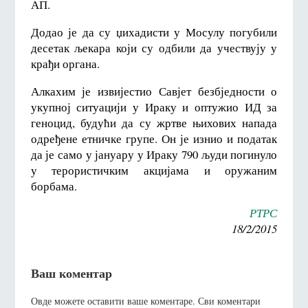
АП.
Додао је да су џихадисти у Мосулу погубили
десетак љекара који су одбили да учествују у
крађи органа.
Алкахим је извијестио Савјет безбједности о
укупној ситуацији у Ираку и оптужио ИД за
геноцид, будући да су жртве њихових напада
одређене етничке групе. Он је изнио и податак
да је само у јануару у Ираку 790 људи погинуло
у терористичким акцијама и оружаним
борбама.
РТРС
18/2/2015
Ваш коментар
Овде можете оставити ваше коментаре. Сви коментари