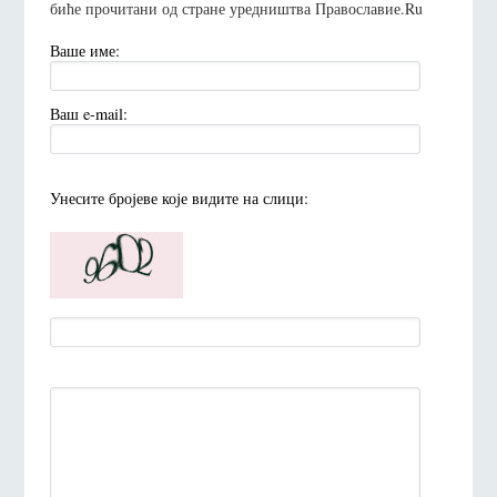
биће прочитани од стране уредништва Православие.Ru
Ваше име:
Ваш e-mail:
Унесите броjеве коjе видите на слици: