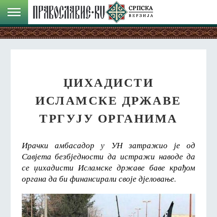
ЏИХАДИСТИ
ИСЛАМСКЕ ДРЖАВЕ
ТРГУЈУ ОРГАНИМА
Ирачки амбасадор у УН затражио је од
Савјета безбједности да истражи наводе да
се џихадисти Исламске државе баве крађом
органа да би финансирали своје дјеловање.