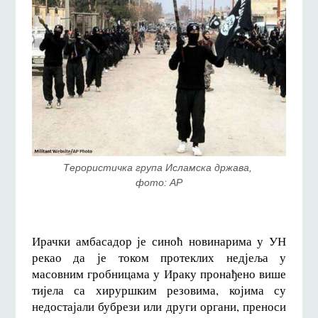
Терористичка група Исламска држава, 
фото: AP
Ирачки амбасадор је синоћ новинарима у УН
рекао да је током протеклих недјеља у
масовним гробницама у Ираку пронађено више
тијела са хируршким резовима, којима су
недостајали бубрези или други органи, преноси