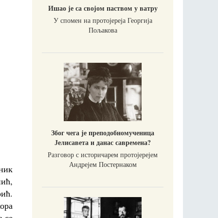
Ишао је са својом паством у ватру
У спомен на протојереја Георгија
Пољакова
Због чега је преподобномученица
Јелисавета и данас савремена?
Разговор с историчарем протојерејем
Андрејем Постернаком
зник
ић,
ић.
ора
а се