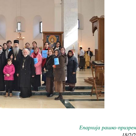
Епархија рашко-призре
18/2/