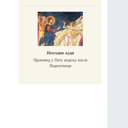
Незгодни људи
Проповед у Пету недељу после
Педесетнице