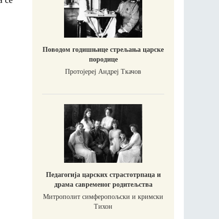
Поводом годишњице стрељања царске
породице
Протојереј Андреј Ткачов
Педагогија царских страстотрпаца и
драма савременог родитељства
Митрополит симферопољски и кримски
Тихон