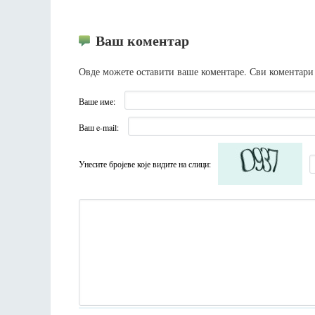
Ваш коментар
Овде можете оставити ваше коментаре. Сви коментари
Ваше име:
Ваш e-mail:
Унесите броjеве коjе видите на слици: