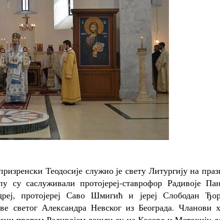
ризренски Теодосије служио је свету Литургију на пра
у су саслуживали протојереј-ставрофор Радивоје Пан
реј, протојереј Саво Шмигић и јереј Слободан Ђор
ве светог Александра Невског из Београда. Чланови х
ђени протом Радивојем дошли су на Косово и Метохију д