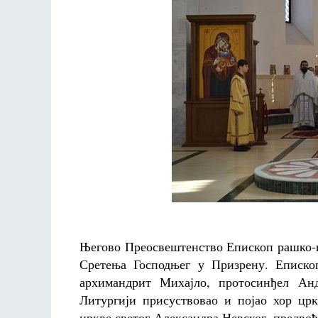
Његово Преосвештенство Епископ рашко-п
Сретења Господњег у Призрену. Епископ
архимандрит Михајло, протосинђел Анд
Литургији присуствовао и појао хор црк
цркве светог Александра Невског, предво