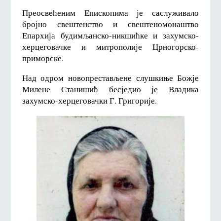
Преосвећеним Епископима је саслуживало
бројно свештенство и свештеномонаштво
Епархија будимљанско-никшићке и захумско-
херцеговачке и митрополије Црногорско-
приморске.
Над одром новопрестављене слушкиње Божје
Милене Станишић бесједио је Владика
захумско-херцеговачки Г. Григорије.