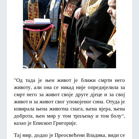
"Од тада је њен живот је ближи смрти него
животу, али она се никад није опредијелила за
смрт него за живот своје друге дјеце и за свој
живот и за живот свог упокојеног сина. Отуда је
извирала њена животна снага, њена вјера, њена
доброта, њен мир у том трпљењу и том болу“,
казао је Епископ Григорије.
Тај мир, додао је Преосвећени Владика, види се