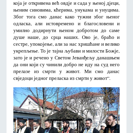
која је откривена већ овдје и сада у њеној дјеци,
њеним синовима, кћерима, унукама и унуцима.
Због тога смо данас како тужни због њеног
одласка, али истовремено и благословени и
умилно додирнути њеном добротом до саме
душе наше, до срца наших. Ово је, браћо и
сестре, упокојење, али за нас хришћане и велико
укрепљење. То је тајна љубави и милости Божје,
зато је и речено у Светом Јеванђељу данашњем
да они који су чинили добро не иду на суд него
прелазе из смрти у живот. Ми смо данас
свједоци једног преласка из смрти у живот“.