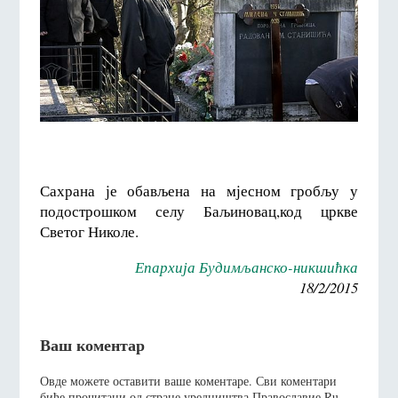
Сахрана је обављена на мјесном гробљу у
подострошком селу Баљиновац,код цркве
Светог Николе.
Епархија Будимљанско-никшићка
18/2/2015
Ваш коментар
Овде можете оставити ваше коментаре. Сви коментари
биће прочитани од стране уредништва Православие.Ru