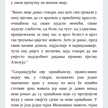
у овом тренутку на њеном лицу.
"Њено лице данас говори, као што смо пјевали у
оној пјесми, да се вратила у првобитну красоту,
очишћена од сваке људске немоћи, сваке
људске слабости, од бола, од туге, од уздисања,
припремљена за овај час и кроз болест и кроз
сва трпљења цијелог живота. Зато је данас, пред
овим њеним домом, најјасније и највидљивије,
чути ону ријеч у молитви, која говори да ми
умјесто надгробног ридања пјевамо пјесму
Алилуја.“
"Сахрањујући ову хришћанску, православну
мајку ми, у ствари, полажемо још једно
пшенично зрно у земљу из кога ће изнићи
стотине зрна живота јер како је давно некад
неко рекао да су хришћани који су претрпјели
муку у овом свијету сјеме за нове хришћане. У
томе је још једна тајна Милениног живота, тајна