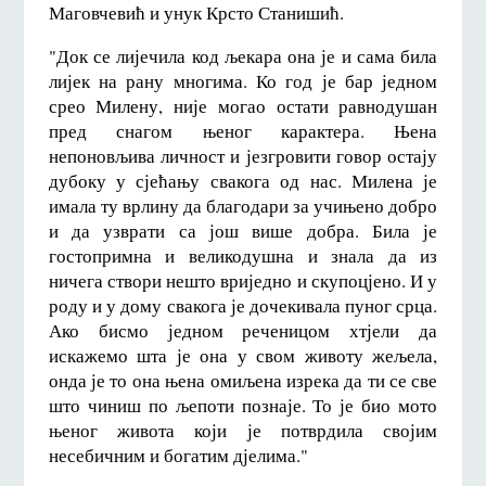
Маговчевић и унук Крсто Станишић.
"Док се лијечила код љекара она је и сама била
лијек на рану многима. Ко год је бар једном
срео Милену, није могао остати равнодушан
пред снагом њеног карактера. Њена
непоновљива личност и језгровити говор остају
дубоку у сјећању свакога од нас. Милена је
имала ту врлину да благодари за учињено добро
и да узврати са још више добра. Била је
гостопримна и великодушна и знала да из
ничега створи нешто вриједно и скупоцјено. И у
роду и у дому свакога је дочекивала пуног срца.
Ако бисмо једном реченицом хтјели да
искажемо шта је она у свом животу жељела,
онда је то она њена омиљена изрека да ти се све
што чиниш по љепоти познаје. То је био мото
њеног живота који је потврдила својим
несебичним и богатим дјелима."