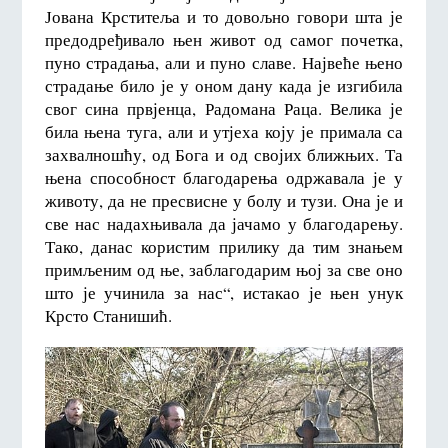
Јована Крститеља и то довољно говори шта је
предодређивало њен живот од самог почетка,
пуно страдања, али и пуно славе. Највеће њено
страдање било је у оном дану када је изгибила
свог сина првјенца, Радомана Раца. Велика је
била њена туга, али и утјеха коју је примала са
захвалношћу, од Бога и од својих ближњих. Та
њена способност благодарења одржавала је у
животу, да не пресвисне у болу и тузи. Она је и
све нас надахњивала да јачамо у благодарењу.
Тако, данас користим прилику да тим знањем
примљеним од ње, заблагодарим њој за све оно
што је учинила за нас“, истакао је њен унук
Крсто Станишић.