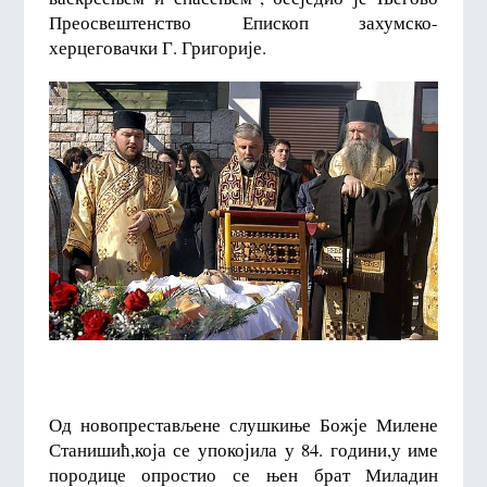
Преосвештенство Епископ захумско-
херцеговачки Г. Григорије.
Од новопрестављене слушкиње Божје Милене
Станишић,која се упокојила у 84. години,у име
породице опростио се њен брат Миладин