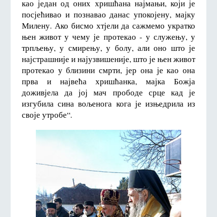
као један од оних хришћана најмањи, који је
посјећивао и познавао данас упокојену, мајку
Милену. Ако бисмо хтјели да сажмемо укратко
њен живот у чему је протекао - у служењу, у
трпљењу, у смирењу, у болу, али оно што је
најстрашније и најузвишеније, што је њен живот
протекао у близини смрти, јер она је као она
прва и највећа хришћанка, мајка Божја
доживјела да јој мач прободе срце кад је
изгубила сина вољенога кога је изњедрила из
своје утробе“.