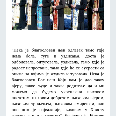
"Нека је благословен њен одлазак тамо гдје
нема бола, туге и уздисања, доста је
одболовала, одтуговала, уздисала, тамо гдје је
радост непрестана, тамо гдје ће се сусрести са
онима за којима је жудила и туговала. Нека је
благословен Бог наш Који нам је дао такву
вјеру, такве људе и такве родитеље да и ми
можемо да будемо укрепљени њиховом
чистотом, њиховом добротом, њиховом вјером,
њиховим трпљењем, њиховим смирењем, али
оно што је најважније, њиховим у Христу
васкрсењем и спасењем“, бесједио је Његово