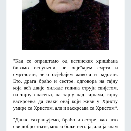
"Кад се опраштамо од истинских хришћана
бивамо испуњени, не осјећајем смрти и
смртности, него осјећајем живота и радости.
Ето, драга браћо и сестре, одговора на тајну
која већ двије хиљаде година струји свијетом,
на тајну спасења, на тајну над тајнама, тајну
васкрсења да сваки онај који живи у Христу
умире са Христом. али и васкрсава са Христом“.
"Данас сахрањујемо, браћо и сестре, као што
сви добро знате, много боље него ја, али ја знам