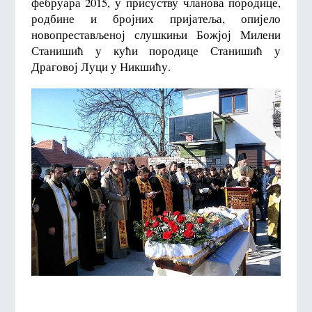
фебруара 2015, у присуству чланова породице,
родбине и бројних пријатеља, опијело
новопрестављеној слушкињи Божјој Милени
Станишић у кући породице Станишић у
Драговој Луци у Никшићу.