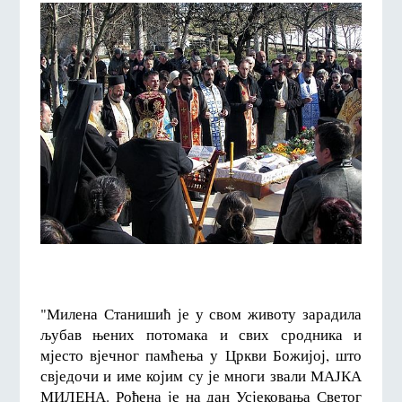
"Милена Станишић је у свом животу зарадила
љубав њених потомака и свих сродника и
мјесто вјечног памћења у Цркви Божијој, што
свједочи и име којим су је многи звали МАЈКА
МИЛЕНА. Рођена је на дан Усјековања Светог