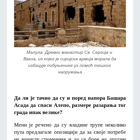
Малула. Древни манастир Св. Сергија и 
Вакха, из којег је сиријска армија морала да 
избацује побуњенике уз помоћ тешког 
наоружања
Да ли је тачно да су и поред напора Башара
Асада да спаси Алепо, размере разарања тог
града ипак велике?
Мени је речено да су владине трупе неколико
пута предлагале опозицији да за своје потребе
не користе споменике и да се боре на другим