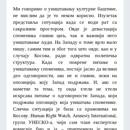
Ми говоримо о уништавању културне баштине,
не мислим да је то неком корисно. Изузетак
представља ситуација када се води рат са
сакралним простором. Овде је девастација
споменика главни циљ, чак и важнији него
уништавање људи. На Западу о томе врло мало
пишу, самим тим и због тога што овде, као и у
случају Косова, ради одвратна политичка
структура. Када се покрене питање о
уништавању споменика, постаје јасно да велики
део одговорности, ако не и главни, лежи на
опозицији, коју Запад подржава. И, ако се
наметне та тема, ту онда хтели не хтели
искрсава питање о одговорности Запада, који
подржава опозицију која уништава споменике.
Слична ситуација је била са храмовима на
Косову. Human Right Watch, Amnesty International,
група УНЕСКО-а, чији сам члан експертске
комисије био и ја – припремила је веома