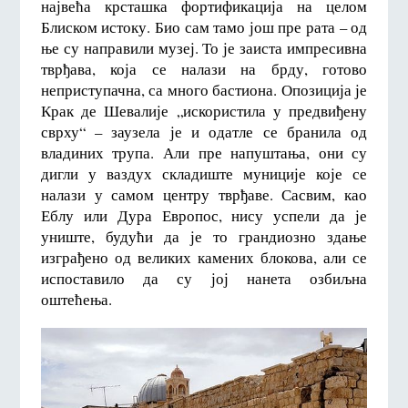
највећа крсташка фортификација на целом
Блиском истоку. Био сам тамо још пре рата – од
ње су направили музеј. То је заиста импресивна
тврђава, која се налази на брду, готово
неприступачна, са много бастиона. Опозиција је
Крак де Шевалије „искористила у предвиђену
сврху“ – заузела је и одатле се бранила од
владиних трупа. Али пре напуштања, они су
дигли у ваздух складиште муниције које се
налази у самом центру тврђаве. Сасвим, као
Еблу или Дура Европос, нису успели да је
униште, будући да је то грандиозно здање
изграђено од великих камених блокова, али се
испоставило да су јој нанета озбиљна
оштећења.