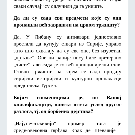
сваки случај“ су одлучили да га униште.
Да ли су сада сви предмети које су они
пронашли већ завршили на црном тржишту?
Да. У Либану су антиквари једноставно
престали да купују ствари из Сирије, управо
зато што схватају да су све оне, без изузетка,
„прљаве“. Оне ни раније нису биле претерано
„чисте“, али сада је то већ принципијелни став.
Главно тржиште на којем се сада продају
сиријски историјски и културни проналасци
представља Турска.
Којим споменицима је, по Вашој
класификацији, нанета штета услед другог
разлога, тј. од борбених дејстава?
„Најупечатљивији“ пример тога је
средњовековна тврђава Крак де Шевалије –