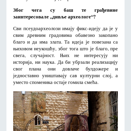
Због чега су баш те грађевине
заинтересовале „дивље археологе“?
Сви псеудоархеолози имају фикс-идеју да је у
свим древним градовима обавезно закопано
благо и да има злата. Та идеја је повезана са
њиховом неукошћу, због тога што је благо, пре
свега, случајност. Њих не интересују ни
историја, ни наука. Да би убрзали реализацију
свог плана они довлаче булдожере и
једноставно уништавају сав културни слој, а
уместо споменика остаје гомила смећа.