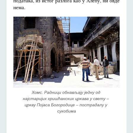
података, из истог разлога као у Алепу, ни овде
нема.
Хомс. Радници обнављају једну од 
најстаријих хришћанских цркава у свету – 
цркву Појаса Богородице – пострадалу у 
сукобима