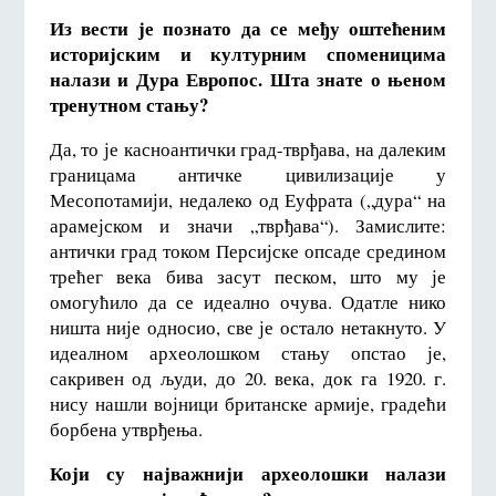
Из вести је познато да се међу оштећеним
историјским и културним споменицима
налази и Дура Европос. Шта знате о њеном
тренутном стању?
Да, то је касноантички град-тврђава, на далеким
границама античке цивилизације у
Месопотамији, недалеко од Еуфрата („дура“ на
арамејском и значи „тврђава“). Замислите:
антички град током Персијске опсаде средином
трећег века бива засут песком, што му је
омогућило да се идеално очува. Одатле нико
ништа није односио, све је остало нетакнуто. У
идеалном археолошком стању опстао је,
сакривен од људи, до 20. века, док га 1920. г.
нису нашли војници британске армије, градећи
борбена утврђења.
Који су најважнији археолошки налази