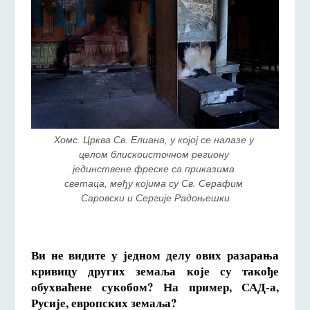
Хомс. Црква Св. Елиана, у којој се налазе у 
целом блискоисточном региону 
јединствене фреске са приказима 
светаца, међу којима су Св. Серафим 
Саровски и Сергије Радоњешки
Ви не видите у једном делу ових разарања
кривицу других земаља које су такође
обухваћене сукобом? На пример, САД-а,
Русије, европских земаља?