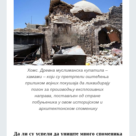
Хомс. Древна муслиманска купатила – 
хамами – који су претрпели оштећења 
приликом војних покушаја да ликвидирају 
погон за производњу експлозивних 
направа, постављен од стране 
побуњеника у овом историјском и 
архитектонском споменику
Да ли су успели да униште много споменика