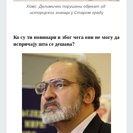
Хомс. Делимично порушени објекат од 
историјског значаја у Старом граду
Ко су ти новинари и због чега они не могу да
испричају шта се дешава?