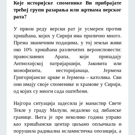
Које историјске споменике Ви прибрајате
трећој групи разарања или жртвама верског
рата?
У првом реду верски рат је усмерен против
хришћана, којих у Сирији има прилично много.
Према званичним подацима, у тој земљи живи
око 10% хришћана различитих вероисповести:
православних Арапа, који припадају
Антиохијској патријаршији, Јаковита или
монофизита, несторијанаца, Јермена
Григоријанске цркве и Јермена – католика. Сви
они имају своје споменике и храмове у Сирији,
од којих су многи сада оштећени.
Најгора ситуација задесила је манастир Свете
Текле у граду Малули, недалеко од либанске
границе. Њега је пре неколико година управо
као хришћански центар циљано опљачкала и
порушила радикална исламистичка опозиција, а