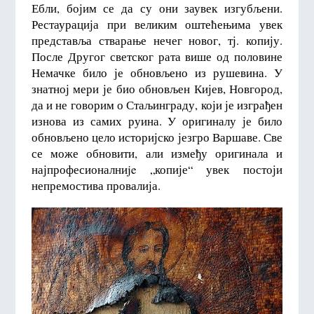
Ебли, бојим се да су они заувек изгубљени.
Рестаурација при великим оштећењима увек
представља стварање нечег новог, тј. копију.
После Другог светског рата више од половине
Немачке било је обновљено из рушевина. У
знатној мери је био обновљен Кијев, Новгород,
да и не говорим о Стаљинграду, који је изграђен
изнова из самих руина. У оригиналу је било
обновљено цело историјско језгро Варшаве. Све
се може обновити, али између оригинала и
најпрофесионалниje „копије“ увек постоји
непремостива провалија.