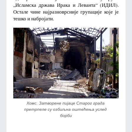
„Исламска држава Ирака и Леванта“ (ИДИЛ).
Остале чине најразноврсније групације које је
тешко и набројати.
Хомс. Затворене пијаце Старог града 
претрпеле су озбиљна оштећења услед 
борби