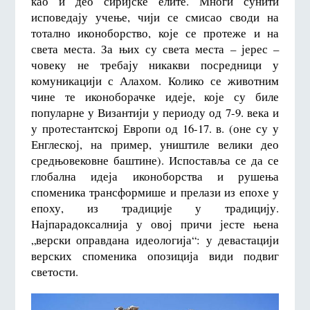
као и део сиријске елите. Многи сунити
исповедају учење, чији се смисао своди на
тотално иконоборство, које се протеже и на
света места. За њих су света места – јерес –
човеку не требају никакви посредници у
комуникацији с Алахом. Колико се животним
чине те иконоборачке идеје, које су биле
популарне у Византији у периоду од 7-9. века и
у протестантској Европи од 16-17. в. (оне су у
Енглеској, на пример, уништиле велики део
средњовековне баштине). Испоставља се да се
глобална идеја иконоборства и рушења
споменика трансформише и прелази из епохе у
епоху, из традиције у традицију.
Најпарадоксалнија у овој причи јесте њена
„верски оправдана идеологија“: у девастацији
верских споменика опозиција види подвиг
светости.