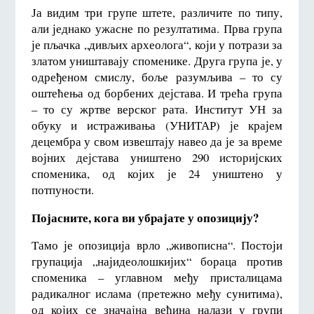
Ја видим три групе штете, различите по типу,
али једнако ужасне по резултатима. Прва група
је пљачка „дивљих археолога“, који у потрази за
златом уништавају споменике. Друга група је, у
одређеном смислу, боље разумљива – то су
оштећења од борбених дејстава. И трећа група
– то су жртве верског рата. Институт УН за
обуку и истраживања (УНИТАР) је крајем
децембра у свом извештају навео да је за време
војних дејстава уништено 290 историјских
споменика, од којих је 24 уништено у
потпуности.
Појасните, кога ви убрајате у опозицију?
Тамо је опозиција врло „живописна“. Постоји
групација „најидеолошкијих“ бораца против
споменика – углавном међу присталицама
радикалног ислама (претежно међу сунитима),
од којих се значајна већина налази у групи