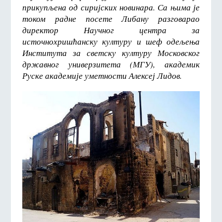
прикупљена од сиријских новинара. Са њима је
током радне посете Либану разговарао
директор Научног центра за
источнохришћанску културу и шеф одељења
Института за светску културу Московског
државног универзитета (МГУ), академик
Руске академије уметности Алексеј Лидов.