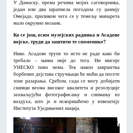
У Дамаску, према речима мојих саговорника,
један или два шрапнела погодила су џамију
Омејада, приликом чега се у темељу минарета
мало окрунио мозаик.
Ко се још, осим музејских радника и Асадове
војске, труди да заштити те споменике?
Нико. Асадове трупе то исто не раде како би
требало – њима није до тога. Ни мисије
УНЕСКО тамо нема. Тек након завршетка
борбених дејстава стручњаци ће моћи да посете
зоне разарања. Срећом, сада се могу добијати
снимци веома високог квалитета и резолуције
захваљујући фотографисању и снимању из
ваздуха, што је и искоришћено у извештају
Института Уједињених нација.