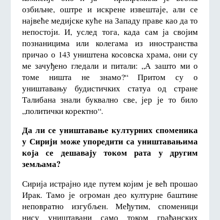
озбиљне, оштре и искрене извештаје, али се
највеће медијске куће на Западу праве као да то
непостоји. И, услед тога, када сам ја својим
познаницима или колегама из иностранства
причао о 143 уништена косовска храма, они су
ме зачуђено гледали и питали: „А зашто ми о
томе ништа не знамо?“ Притом су о
уништавању будистичких статуа од стране
Талибана знали буквално све, јер је то било
„политички коректно“.
Да ли се уништавање културних споменика
у Сирији може упоредити са уништавањима
која се дешавају током рата у другим
земљама?
Сирија истрајно иде путем којим је већ прошао
Ирак. Тамо је огроман део културне баштине
неповратно изгубљен. Међутим, споменици
нису уништавани само током грађанских