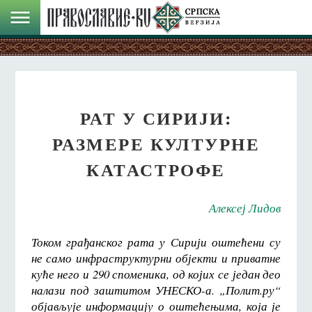
РАТ У СИРИЈИ:
РАЗМЕРЕ КУЛТУРНЕ
КАТАСТРОФЕ
Алексеј Лидов
Током грађанског рата у Сирији оштећени су
не само инфраструктурни објекти и приватне
куће него и 290 споменика, од којих се један део
налази под заштитом УНЕСКО-а. „Полит.ру“
објављује информацију о оштећењима, која је