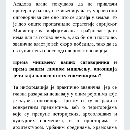
Асадова влада покушава да не привлачи
претерану пажњу на чињеницу да су управо они
одговорни за све оно што се догађа у земљи. То
је део опште пропагандне стратегије сиријског
Министарства информисања: грађанског рата
нема или га готово нема, а, ако би он и постојао,
званична власт је већ скоро победила, тако да за
сва уништења сноси одговорност опозиција.
Према мишљењу ваших саговорника и
према вашем личном мишљењу, опозиција
је та која наноси штету споменицима?
Та информација је практично званична, јер се
главна разарања дешавају у оним рејонима које
је заузела опозиција. Притом се ту не ради о
конкретним предметима, већ о територијама
које су препуне историјских, археолошких и
културних споменика, и о просторима с
архитектуром, урбаним срединама, храмовима