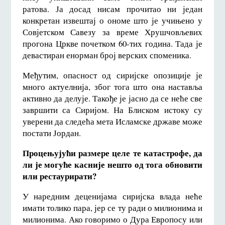
ратова. Ја досад нисам прочитао ни један
конкретан извештај о ономе што је учињено у
Совјетском Савезу за време Хрушчовљевих
прогона Цркве почетком 60-тих година. Тада је
девастиран енорман број верских споменика.
Међутим, опасност од сиријске опозиције је
много актуелнија, због тога што она наставља
активно да делује. Такође је јасно да се неће све
завршити са Сиријом. На Блиском истоку су
уверени да следећа мета Исламске државе може
постати Јордан.
Процењујући размере целе те катастрофе, да
ли је могуће касније нешто од тога обновити
или рестаурирати?
У наредним деценијама сиријска влада неће
имати толико пара, јер се ту ради о милионима и
милионима. Ако говоримо о Дура Европосу или