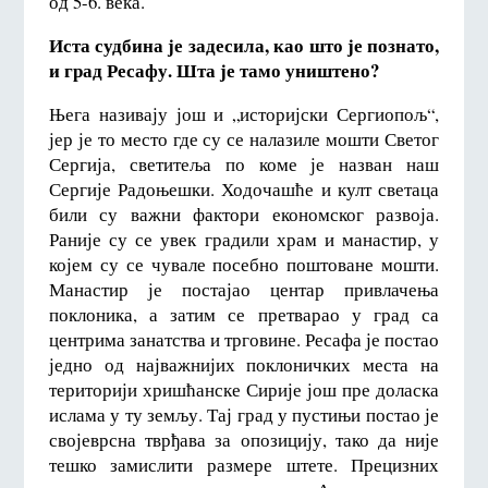
од 5-6. века.
Иста судбина је задесила, као што је познато,
и град Ресафу. Шта је тамо уништено?
Њега називају још и „историјски Сергиопољ“,
јер је то место где су се налазиле мошти Светог
Сергија, светитеља по коме је назван наш
Сергије Радоњешки. Ходочашће и култ светаца
били су важни фактори економског развоја.
Раније су се увек градили храм и манастир, у
којем су се чувале посебно поштоване мошти.
Манастир је постајао центар привлачења
поклоника, а затим се претварао у град са
центрима занатства и трговине. Ресафа је постао
једно од најважнијих поклоничких места на
територији хришћанске Сирије још пре доласка
ислама у ту земљу. Тај град у пустињи постао је
својеврсна тврђава за опозицију, тако да није
тешко замислити размере штете. Прецизних