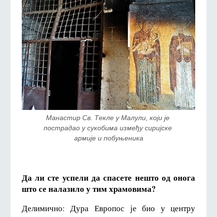
Манастир Св. Текле у Малули, који је 
пострадао у сукобима између сиријске 
армије и побуњеника
Да ли сте успели да спасете нешто од онога
што се налазило у тим храмовима?
Делимично: Дура Европос је био у центру