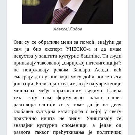
Алексеј Лидов
Они су се обратили мени за помоћ, знајући да
сам ја био експерт УНЕСКО-а и да имам
искуства у заштити културне баштине. Ти људи
припадају такозваној „сиријској интелигенцији“:
не подржавају режим Башара Асада, већ
сматрају да су они који могу доћи после њега
још гори. Колико ја схватам, то је најувреженије
мишљење међу образованим људима. Главна
теза коју сам формулисао након нашег
разговора састоји се у томе да је на делу
глобална културна катастрофа о којој у свету
практично ништа не знају. Уништавају се
значајни културни споменици, а један од
разлога таквог прећуткивања је политички: