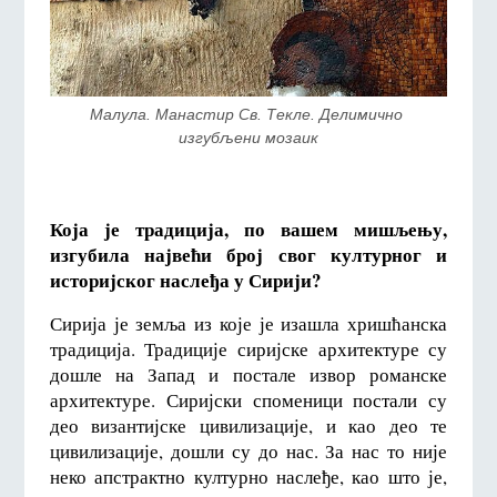
Малула. Манастир Св. Текле. Делимично 
изгубљени мозаик
Која је традиција, по вашем мишљењу,
изгубила највећи број свог културног и
историјског наслеђа у Сирији?
Сирија је земља из које је изашла хришћанска
традиција. Традиције сиријске архитектуре су
дошле на Запад и постале извор романске
архитектуре. Сиријски споменици постали су
део византијске цивилизације, и као део те
цивилизације, дошли су до нас. За нас то није
неко апстрактно културно наслеђе, као што је,