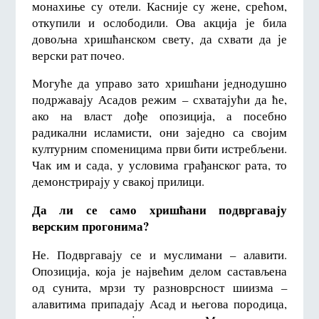
монахиње су отели. Касније су жене, срећом,
откупили и ослободили. Ова акција је била
довољна хришћанском свету, да схвати да је
верски рат почео.
Могуће да управо зато хришћани једнодушно
подржавају Асадов режим – схватајући да ће,
ако на власт дође опозиција, а посебно
радикални исламисти, они заједно са својим
културним споменицима први бити истребљени.
Чак им и сада, у условима грађанског рата, то
демонстрирају у свакој прилици.
Да ли се само хришћани подвргавају
верским прогонима?
Не. Подвргавају се и муслимани – алавити.
Опозиција, која је највећим делом састављена
од сунита, мрзи ту разноврсност шиизма –
алавитима припадају Асад и његова породица,