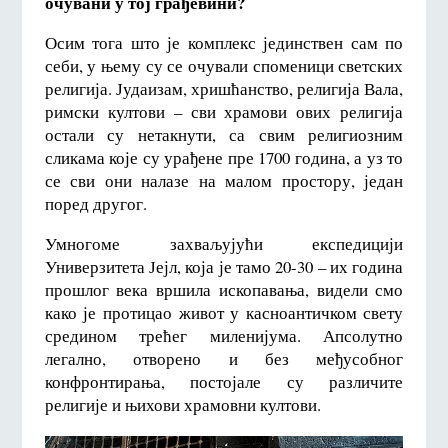
очувани у тој грађевини?
Осим тога што је комплекс јединствен сам по
себи, у њему су се очували споменици светских
религија. Јудаизам, хришћанство, религија Вала,
римски култови – сви храмови ових религија
остали су нетакнути, са свим религиозним
сликама које су урађене пре 1700 година, а уз то
се сви они налазе на малом простору, један
поред другог.
Умногоме захваљујући експедицији
Универзитета Јејл, која је тамо 20-30 – их година
прошлог века вршила ископавања, видели смо
како је протицао живот у касноантичком свету
средином трећег миленијума. Апсолутно
легално, отворено и без међусобног
конфронтирања, постојале су различите
религије и њихови храмовни култови.