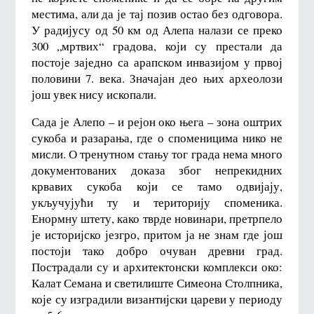
местима, али да је тај позив остао без одговора.
У радијусу од 50 км од Алепа налази се преко
300 „мртвих“ градова, који су престали да
постоје заједно са арапском инвазијом у првој
половини 7. века. Значајан део њих археолози
још увек нису ископали.
Сада је Алепо – и рејон око њега – зона оштрих
сукоба и разарања, где о споменицима нико не
мисли. О тренутном стању тог града нема много
документованих доказа због непрекидних
крвавих сукоба који се тамо одвијају,
укључујући ту и територију споменика.
Енормну штету, како тврде новинари, претрпело
је историјско језгро, притом ја не знам где још
постоји тако добро очуван древни град.
Пострадали су и архитектонски комплекси око:
Калат Семана и светилиште Симеона Столпника,
које су изградили византијски цареви у периоду