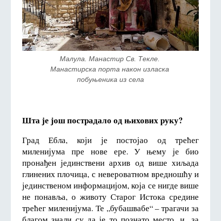
Малула. Манастир Св. Текле. 
Манастирска порта након изласка 
побуњеника из села
Шта је још пострадало од њихових руку?
Град Ебла, који је постојао од трећег
миленијума пре нове ере. У њему је био
пронађен јединствени архив од више хиљада
глинених плочица, с невероватном вредношћу и
јединственом информацијом, која се нигде више
не понавља, о животу Старог Истока средине
трећег миленијума. Те „бубашвабе“ – трагачи за
благом знали су да је то познато место, и „за