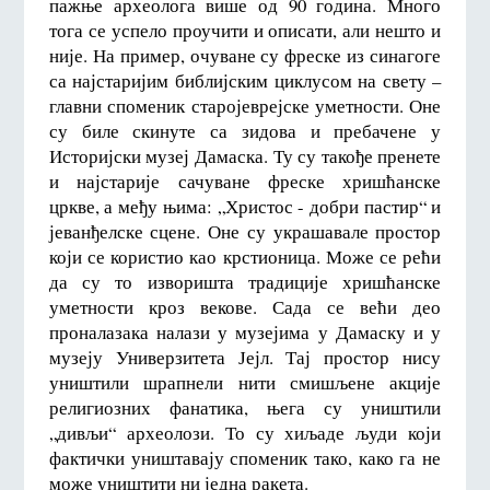
пажње археолога више од 90 година. Много
тога се успело проучити и описати, али нешто и
није. На пример, очуване су фреске из синагоге
са најстаријим библијским циклусом на свету –
главни споменик старојеврејске уметности. Оне
су биле скинуте са зидова и пребачене у
Историјски музеј Дамаска. Ту су такође пренете
и најстарије сачуване фреске хришћанске
цркве, а међу њима: „Христос - добри пастир“ и
јеванђелске сцене. Оне су украшавале простор
који се користио као крстионица. Може се рећи
да су то изворишта традиције хришћанске
уметности кроз векове. Сада се већи део
проналазака налази у музејима у Дамаску и у
музеју Универзитета Јејл. Тај простор нису
уништили шрапнели нити смишљене акције
религиозних фанатика, њега су уништили
„дивљи“ археолози. То су хиљаде људи који
фактички уништавају споменик тако, како га не
може уништити ни једна ракета.