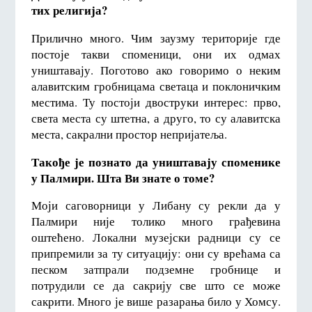
тих религија?
Прилично много. Чим заузму територије где
постоје такви споменици, они их одмах
уништавају. Поготово ако говоримо о неким
алавитским гробницама светаца и поклоничким
местима. Ту постоји двоструки интерес: прво,
света места су штетна, а друго, то су алавитска
места, сакрални простор непријатеља.
Такође је познато да уништавају споменике
у Палмири. Шта Ви знате о томе?
Моји саговорници у Либану су рекли да у
Палмири није толико много грађевина
оштећено. Локални музејски радници су се
припремили за ту ситуацију: они су врећама са
песком затпрали подземне гробнице и
потрудили се да сакрију све што се може
сакрити. Много је више разарања било у Хомсу.