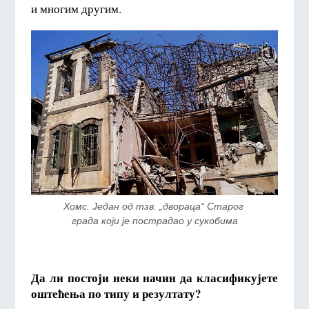
и многим другим.
Хомс. Један од тзв. „двораца“ Старог 
града који је пострадао у сукобима
Да ли постоји неки начин да класификујете
оштећења по типу и резултату?