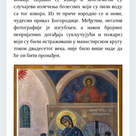
случајеви излечења болесних који су пили воду
са тог извора. Из те приче изродио се и нови,
чудесни приказ Богородице. Међутим, негатив
фотографије је изгубљен, а након бројних
непријатних догађаја (укључујући и пожаре)
који су били истраживани у манастирском кругу
током двадесетог века, није било више наде да
ће он бити пронађен.