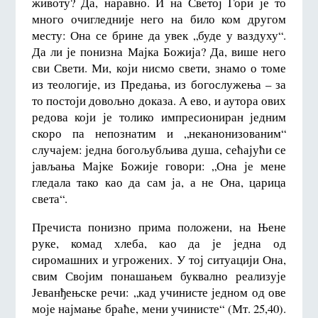
животу? Да, наравно. И на Светој Гори је то
много очигледније него на било ком другом
месту: Она се брине да увек „буде у ваздуху“.
Да ли је понизна Мајка Божија? Да, више него
сви Свети. Ми, који нисмо свети, знамо о томе
из теологије, из Предања, из богослужења – за
то постоји довољно доказа. А ево, и аутора ових
редова који је толико импресиониран једним
скоро па непознатим и „неканонизованим“
случајем: једна богољубљива душа, сећајући се
јављања Мајке Божије говори: „Она је мене
гледала тако као да сам ја, а не Она, царица
света“.
Пречиста понизно прима положени, на Њене
руке, комад хлеба, као да је једна од
сиромашних и угрожених. У тој ситуацији Она,
свим Својим понашањем буквално реализује
Јеванђењске речи: „кад учинисте једном од ове
моје најмање браће, мени учинисте“ (Мт. 25,40).