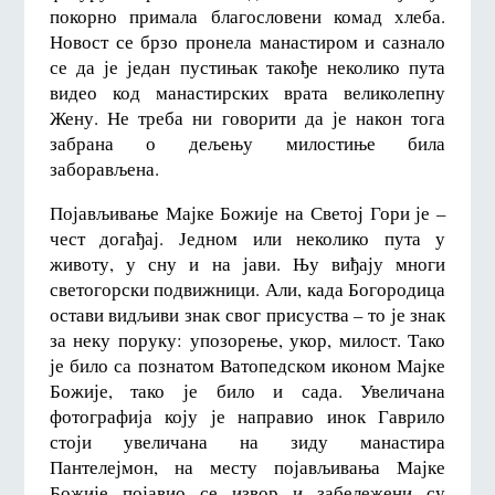
покорно примала благословени комад хлеба.
Новост се брзо пронела манастиром и сазнало
се да је један пустињак такође неколико пута
видео код манастирских врата великолепну
Жену. Не треба ни говорити да је након тога
забрана о дељењу милостиње била
заборављена.
Појављивање Мајке Божије на Светој Гори је –
чест догађај. Једном или неколико пута у
животу, у сну и на јави. Њу виђају многи
светогорски подвижници. Али, када Богородица
остави видљиви знак свог присуства – то је знак
за неку поруку: упозорење, укор, милост. Тако
је било са познатом Ватопедском иконом Мајке
Божије, тако је било и сада. Увеличана
фотографија коју је направио инок Гаврило
стоји увеличана на зиду манастира
Пантелејмон, на месту појављивања Мајке
Божије појавио се извор и забележени су