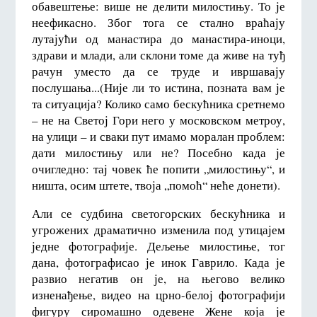
обавештење: више не делити милостињу. То је
неефикасно. Због тога се стално враћају
лутајући од манастира до манастира-иноци,
здрави и млади, али склони томе да живе на туђ
рачун уместо да се труде и ивршавају
послушања...(Није ли то истина, позната вам је
та ситуација? Колико само бескућника сретнемо
– не на Светој Гори него у московском метроу,
на улици – и сваки пут имамо моралан проблем:
дати милостињу или не? Посебно када је
очигледно: тај човек ће попити „милостињу“, и
ништа, осим штете, твоја „помоћ“ неће донети).
Али се судбина светогорских бескућника и
угрожених драматично изменила под утицајем
једне фотографије. Дељење милостиње, тог
дана, фотографисао је инок Гаврило. Када је
развио негатив он је, на његово велико
изненађење, видео на црно-белој фотографији
фигуру сиромашно одевене Жене која је