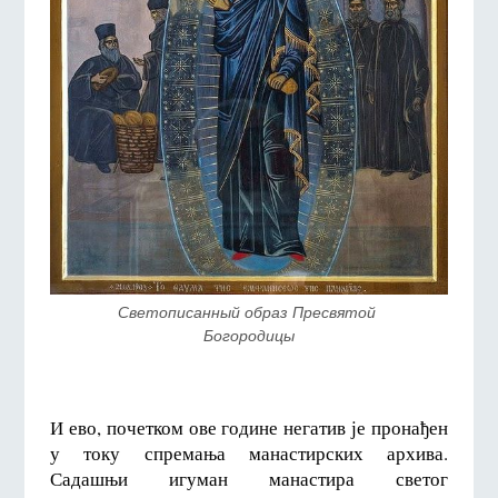
Светописанный образ Пресвятой 
Богородицы
И ево, почетком ове године негатив је пронађен
у току спремања манастирских архива.
Садашњи игуман манастира светог