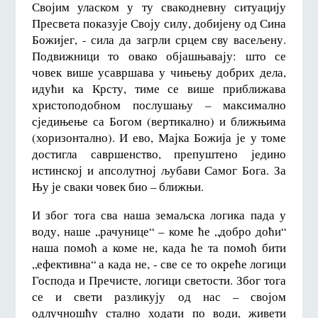
Својим уласком у ту свакодневну ситуацију
Пресвета показује Своју силу, добијену од Сина
Божијег, - сила да загрли срцем сву васељену.
Подвижници то овако објашњавају: што се
човек више усавршава у чињењу добрих дела,
идући ка Крсту, тиме се више приближава
христоподобном послушању – максимално
сједињење са Богом (вертикално) и ближњима
(хоризонтално). И ево, Мајка Божија је у томе
достигла савршенство, препуштено једино
истинској и апсолутној љубави Самог Бога. За
Њу је сваки човек био – ближњи.
И због тога сва наша земаљска логика пада у
воду, наше „рачунице“ – коме ће „добро доћи“
наша помоћ а коме не, када ће та помоћ бити
„ефективна“ а када не, - све се то окреће логици
Господа и Пречисте, логици светости. Због тога
се и свети разликују од нас – својом
одлучношћу стално ходати по води, живети