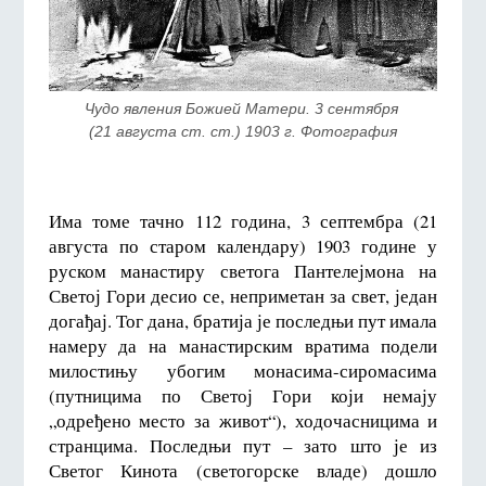
Чудо явления Божией Матери. 3 сентября 
(21 августа ст. ст.) 1903 г. Фотография
Има томе тачно 112 година, 3 септембра (21
августа по старом календару) 1903 године у
руском манастиру светога Пантелејмона на
Светој Гори десио се, неприметан за свет, један
догађај. Тог дана, братија је последњи пут имала
намеру да на манастирским вратима подели
милостињу убогим монасима-сиромасима
(путницима по Светој Гори који немају
„одређено место за живот“), ходочасницима и
странцима. Последњи пут – зато што је из
Светог Кинота (светогорске владе) дошло