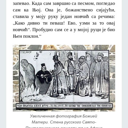
запевао. Када сам завршио са песмом, погледао
сам ка Њој. Она је, божанствено сијајући,
ставила у моју руку један новчић са речима:
„Како дивно ти певаш! Ево, узми за то овај
новчић“. Пробудио сам се а у мојој руци је био
Њен поклон.“
Увеличенная фотография Божией 
Матери. Стена русского Свято-
Пантелеимонова монастыря на Афоне