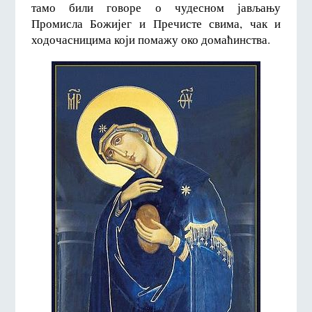
тамо били говоре о чудесном јављању
Промисла Божијег и Пречисте свима, чак и
ходочасницима који помажу око домаћинства.