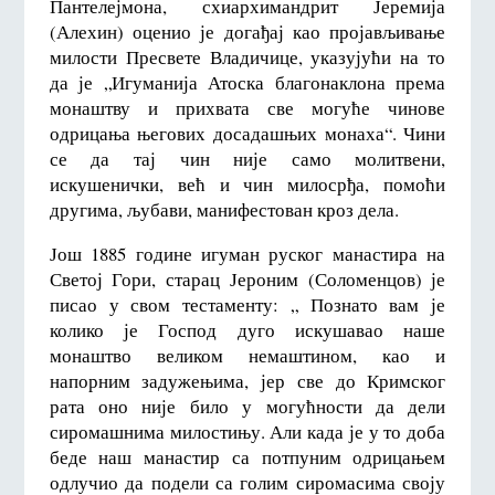
Пантелејмона, схиархимандрит Јеремија
(Алехин) оценио је догађај као пројављивање
милости Пресвете Владичице, указујући на то
да је „Игуманија Атоска благонаклона према
монаштву и прихвата све могуће чинове
одрицања његових досадашњих монаха“. Чини
се да тај чин није само молитвени,
искушенички, већ и чин милосрђа, помоћи
другима, љубави, манифестован кроз дела.
Још 1885 године игуман руског манастира на
Светој Гори, старац Јероним (Соломенцов) је
писао у свом тестаменту: „ Познато вам је
колико је Господ дуго искушавао наше
монаштво великом немаштином, као и
напорним задужењима, јер све до Кримског
рата оно није било у могућности да дели
сиромашнима милостињу. Али када је у то доба
беде наш манастир са потпуним одрицањем
одлучио да подели са голим сиромасима своју