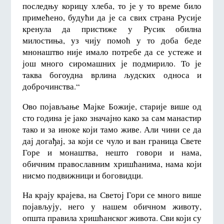
последњу корицу хлеба, то је у то време било
примећено, будући да је са свих страна Русије
кренула да пристиже у Русик обилна
милостиња, уз чију помоћ у то доба беде
мнонаштво није имало потребе да се устеже и
још много сиромашних је подмирило. То је
таква богоудна врлина људских односа и
доброчинства.“
Ово појављање Мајке Божије, старије више од
сто година је јако значајно како за сам манастир
тако и за иноке који тамо живе. Али чини се да
дај догађај, за који се чуло и ван граница Свете
Горе и монаштва, нешто говори и нама,
обичним православним хришћанима, нама који
нисмо подвижници и боговидци.
На крају крајева, на Светој Гори се много више
појављују, него у нашем обичном животу,
општа правила хришћанског живота. Сви који су