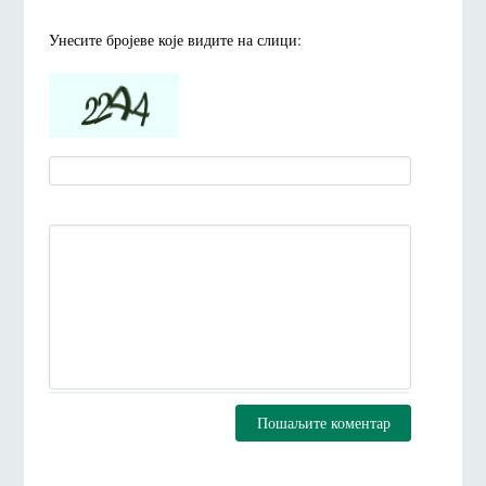
Унесите броjеве коjе видите на слици:
Пошаљите коментар