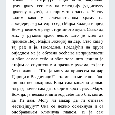
целу цркву, сео сам на стасидију (уздигнуту
црквену клупу), и неприметно заспао. У сну
видим како у величанственом храму на
архијерејској катедри седи Мајка Божија и пред
Њом у великом реду стоји много људи. Свако од
њих у рукама држи нешто што је хтео да
принесе Њој, Мајци Божијој на дар. Стао сам у
тај ред и ја. Последњи. Гледајући на друге
одједном ме је обузело осећање непријатности
и због самог себе и због тога што једини ја
стојим са спуштеним и празним рукама, то јест
без поклона. „Шта ја могу да принесем на дар
Царици и Владичици?“ – та мисао ме је посебно
чинила неспокојним. Када сам коначно дошао
на ред почео сам да говорим кроз сузе: „Мајко
Божија, ја немам ништа код себе што бих могао
да Ти дам. Могу ли макар да ти отпевам
Честнејшују?“ Она се нежно осмехнула и са
одобравањем климнула главом. И ја сам