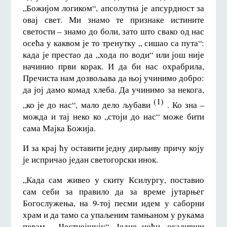
„Божијом логиком“, апсолутна је апсурдност за
овај свет. Ми знамо те признаке истините
светости – знамо до боли, зато што свако од нас
осећа у каквом је то тренутку „ сишао са пута“:
када је престао да „хода по води“ или још није
начинио први корак. И да би нас охрабрила,
Пречиста нам дозвољава да њој учинимо добро:
да јој дамо комад хлеба. Да учинимо за некога,
(1)
„ко је до нас“, мало дело љубави
. Ко зна –
можда и тај неко ко „стоји до нас“ може бити
сама Мајка Божија.
И за крај ћу оставити једну дирљиву причу коју
је испричао један светогорски инок.
„Када сам живео у скиту Ксилургу, поставио
сам себи за правило да за време јутарњег
Богослужења, на 9-тој песми идем у саборни
храм и да тамо са упаљеним тамњаном у рукама
певам „ Честнејшују“. Једне ноћи, окадивши