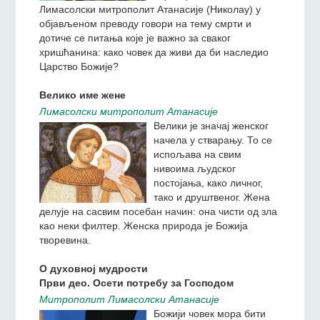
Лимасолски митрополит Атанасије (Николау) у
објављеном преводу говори на тему смрти и
дотиче се питања које је важно за сваког
хришћанина: како човек да живи да би наследио
Царство Божије?
Велико име жене
Лимасолски митрополит Атанасије
Велики је значај женског
начела у стварању. То се
испољава на свим
нивоима људског
постојања, како личног,
тако и друштвеног. Жена
делује на сасвим посебан начин: она чисти од зла
као неки филтер. Женска природа је Божија
творевина.
О духовној мудрости
Први део. Осети потребу за Господом
Митрополит Лимасолски Атанасије
Божији човек мора бити