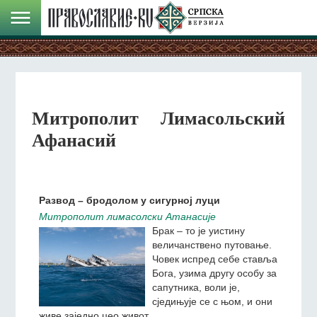
Митрополит Лимасольский
Афанасий
Развод – бродолом у сигурној луци
Митрополит лимасолски Атанасије
Брак – то је уистину
величанствено путовање.
Човек испред себе ставља
Бога, узима другу особу за
сапутника, воли је,
сједињује се с њом, и они
живе заједно цео живот.