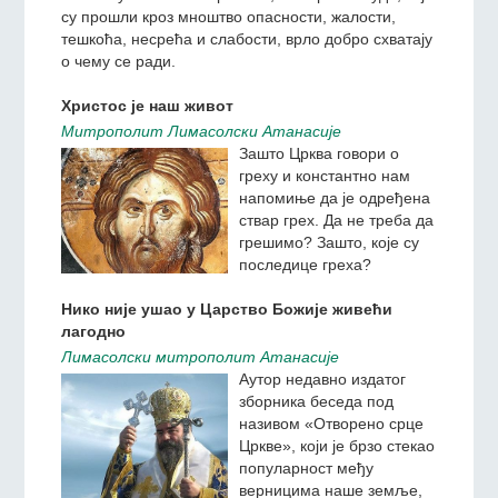
су прошли кроз мноштво опасности, жалости,
тешкоћа, несрећа и слабости, врло добро схватају
о чему се ради.
Христос је наш живот
Митрополит Лимасолски Атанасије
Зашто Црква говори о
греху и константно нам
напомиње да је одређена
ствар грех. Да не треба да
грешимо? Зашто, које су
последице греха?
Нико није ушао у Царство Божије живећи
лагодно
Лимасолски митрополит Атанасије
Аутор недавно издатог
зборника беседа под
називом «Отворено срце
Цркве», који је брзо стекао
популарност међу
верницима наше земље,