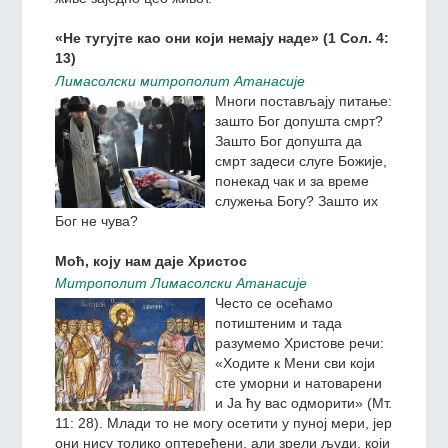
«Не тугујте као они који немају наде» (1 Сол. 4:
13)
Лимасолски митрополит Атанасије
Многи постављају питање:
зашто Бог допушта смрт?
Зашто Бог допушта да
смрт задеси слуге Божије,
понекад чак и за време
служења Богу? Зашто их
Бог не чува?
Моћ, коjу нам даjе Христос
Митрополит Лимасолски Атанасије
Често се осећамо
потиштеним и тада
разумемо Христове речи:
«Ходите к Мени сви који
сте уморни и натоварени
и Ја ћу вас одморити» (Мт.
11: 28). Млади то не могу осетити у пуној мери, јер
они нису толико оптерећени, али зрели људи, који