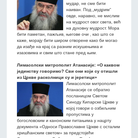
мудар, не сме бити
наиван. Под „мудрим“
овде, наравно, не мислим
на мудрост овог света, већ
на духовну мудрост. Мора
бити паметан, пажљив, његове очи , као што се
каже, морају бити широм отворене како би могао
да изађе на крај са разним искушењима и
изазовима и свим што стане пред њим.
Лимасолски митрополит Атанасије: «О каквом
јединству говоримо? Сви они који су отишли
из Цркве расколници су и јеретици»
Лимасолски митрополит
Атанасије се обратио
посланицом Светом
Синоду Кипарске Цркве у
којој говори о озбиљним
пропустима у
богословским и канонским питањима у нацрту
документа «Односи Православне Цркве с осталим
хришћанским светом» за предстојећи