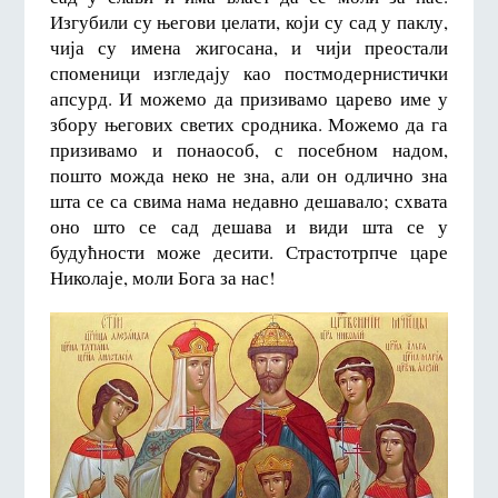
Изгубили су његови џелати, који су сад у паклу,
чија су имена жигосана, и чији преостали
споменици изгледају као постмодернистички
апсурд. И можемо да призивамо царево име у
збору његових светих сродника. Можемо да га
призивамо и понаособ, с посебном надом,
пошто можда неко не зна, али он одлично зна
шта се са свима нама недавно дешавало; схвата
оно што се сад дешава и види шта се у
будућности може десити. Страстотрпче царе
Николаје, моли Бога за нас!