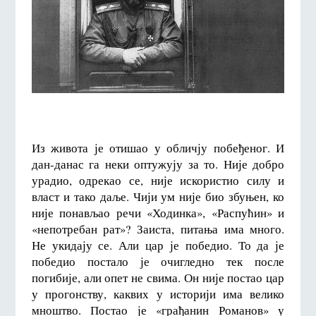
Из живота је отишао у обличју побеђеног. И
дан-данас га неки оптужују за то. Није добро
урадио, одрекао се, није искористио силу и
власт и тако даље. Чији ум није био збуњен, ко
није понављао речи «Ходинка», «Распућин» и
«непотребан рат»? Заиста, питања има много.
Не укидају се. Али цар је победио. То да је
победио постало је очигледно тек после
погибије, али опет не свима. Он није постао цар
у прогонству, каквих у историји има велико
мноштво. Постао је «грађанин Романов» у