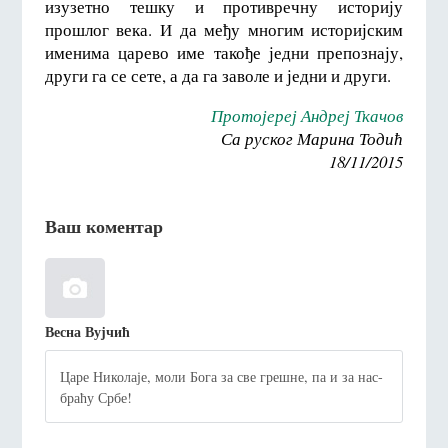
изузетно тешку и противречну историју
прошлог века. И да међу многим историјским
именима царево име такође једни препознају,
други га се сете, а да га заволе и једни и други.
Протојереј Андреј Ткачов
Са руског Марина Тодић
18/11/2015
Ваш коментар
Весна Вујчић
Царе Николаје, моли Бога за све грешне, па и за нас-
браћу Србе!