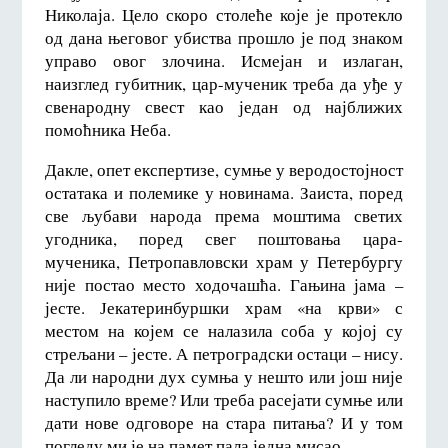
Николаја. Цело скоро столеће које је протекло
од дана његовог убиства прошло је под знаком
управо овог злочина. Исмејан и излаган,
наизглед губитник, цар-мученик треба да уђе у
свенародну свест као један од најближих
помоћника Неба.
Дакле, опет експертизе, сумње у веродостојност
остатака и полемике у новинама. Заиста, поред
све љубави народа према моштима светих
угодника, поред свег поштовања цара-
мученика, Петропавловски храм у Петербургу
није постао место ходочашћа. Гањина јама –
јесте. Јекатеринбуршки храм «на крви» с
местом на којем се налазила соба у којој су
стрељани – јесте. А петроградски остаци – нису.
Да ли народни дух сумња у нешто или још није
наступило време? Или треба расејати сумње или
дати нове одговоре на стара питања? И у том
погледу ми је на памет пала једна мисао.