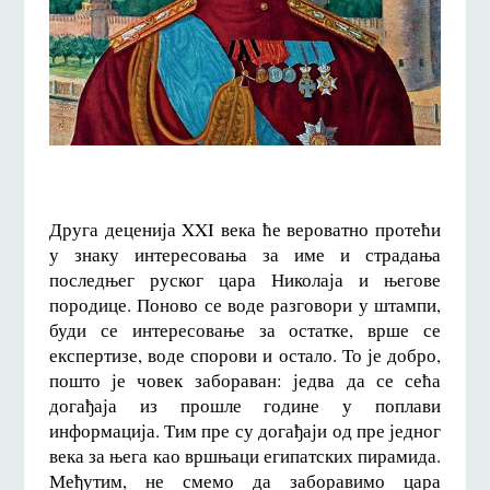
Друга деценија XXI века ће вероватно протећи
у знаку интересовања за име и страдања
последњег руског цара Николаја и његове
породице. Поново се воде разговори у штампи,
буди се интересовање за остатке, врше се
експертизе, воде спорови и остало. То је добро,
пошто је човек забораван: једва да се сећа
догађаја из прошле године у поплави
информација. Тим пре су догађаји од пре једног
века за њега као вршњаци египатских пирамида.
Међутим, не смемо да заборавимо цара