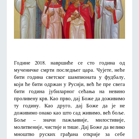
Године 2018. навршиће се сто година од
мученичке смрти последњег цара. Чујете, неће
бити година светског шампионата у фудбалу,
који ће бити одржан у Русији, већ ће пре свега
бити година јубиларног сећања на невино
проливену крв. Као прво, дај Боже да доживимо
ту годину. Као друго, дај Боже да је не
доживимо онако као што сад живимо, већ боље.
Боље – значи пажљивије, милостивије,
молитвеније, чистије и тише. Дај Боже да велико
мноштво руских грађана открије за себе