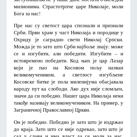
милионима. Страстотрпче царе Николаје, моли
Бога за нас!
Пре нас су светост цара спознали и признали
Срби. Први храм у част Николаја и породице у
Охриду је саградио свети Николај Српски.
Можда је то зато што Срби најбоље знају: може
се и изгубити, али победити. Изгубити – и
истовремено победити. Код њих је цар Лазар
који је пао на Косовом пољу назван
великомучеником, а светлост изгубљене
Косовске битке је пола миленијума обасјавала
народу пут ка слободи. Ако дух није сломљен,
значи да си победио. Нашег цара Николаја неки
такође називају великомучеником. На пример, у
Заграничној Православној Цркви.
Он је победио. Победио је зато што је издржао
до краја. Зато што се није одрекао, зато што је
сад у слави и има власт да се моли за нас.