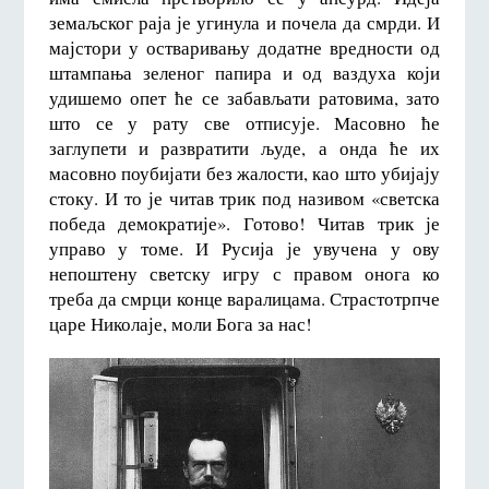
земаљског раја је угинула и почела да смрди. И
мајстори у остваривању додатне вредности од
штампања зеленог папира и од ваздуха који
удишемо опет ће се забављати ратовима, зато
што се у рату све отписује. Масовно ће
заглупети и развратити људе, а онда ће их
масовно поубијати без жалости, као што убијају
стоку. И то је читав трик под називом «светска
победа демократије». Готово! Читав трик је
управо у томе. И Русија је увучена у ову
непоштену светску игру с правом онога ко
треба да смрци конце варалицама. Страстотрпче
царе Николаје, моли Бога за нас!