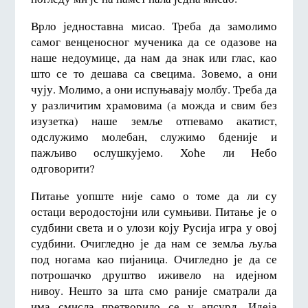
Врло једноставна мисао. Треба да замолимо
самог венценосног мученика да се одазове на
наше недоумице, да нам да знак или глас, као
што се то дешава са свецима. Зовемо, а они
чују. Молимо, а они испуњавају молбу. Треба да
у различитим храмовима (а можда и свим без
изузетка) наше земље отпевамо акатист,
одслужимо молебан, служимо бденије и
пажљиво ослушкујемо. Хоће ли Небо
одговорити?
Питање уопште није само о томе да ли су
остаци веродостојни или сумњиви. Питање је о
судбини света и о улози коју Русија игра у овој
судбини. Очигледно је да нам се земља љуља
под ногама као пијаница. Очигледно је да се
потрошачко друштво иживело на идејном
нивоу. Нешто за шта смо раније сматрали да
има смисла претворило се у апсурд. Идеја