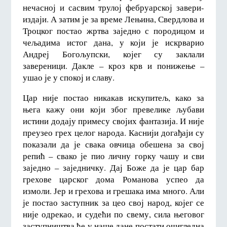
нечасној и сасвим трулој фебруарској завери-
издаји. А затим је за време Лењина, Свердлова и
Троцког постао жртва заједно с породицом и
чељадима истог дана, у који је искрварио
Андреј Богољупски, којег су заклали
завереници. Дакле – кроз крв и понижење –
ушао је у спокој и славу.
Цар није постао никакав искупитељ, како за
њега кажу они који због превелике љубави
истини додају примесу својих фантазија. И није
преузео грех целог народа. Каснији догађаји су
показали да је свака овчица обешена за свој
репић – свако је пио личну горку чашу и сви
заједно – заједничку. Дај Боже да је цар бар
грехове царског дома Романова успео да
измоли. Јер и грехова и грешака има много. Али
је постао заступник за цео свој народ, којег се
није одрекао, и судећи по свему, сила његовог
заступништва ће у наше дане постати очигледна