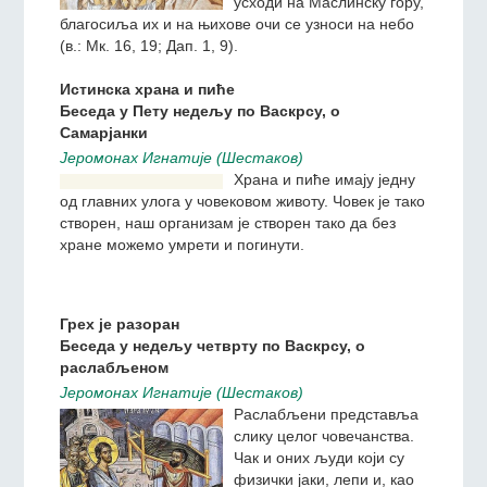
пута јавио Својим
ученицима, Он их окупља,
усходи на Маслинску гору,
благосиља их и на њихове очи се узноси на небо
(в.: Мк. 16, 19; Дап. 1, 9).
Истинска храна и пиће
Беседа у Пету недељу по Васкрсу, о
Самарјанки
Jeромонах Игнатиjе (Шестаков)
Храна и пиће имају једну
од главних улога у
човековом животу. Човек је
тако створен, наш
организам је створен тако
да без хране можемо
умрети и погинути.
Грех jе разоран
Беседа у недељу четврту по Васкрсу, о
раслабљеном
Jeромонах Игнатиjе (Шестаков)