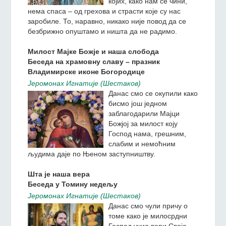
а Она нас штити од
страшних непријатеља, од
којих, како нам се чини,
нема спаса – од грехова и страсти које су нас
заробиле. То, наравно, никако није повод да се
безбрижно опуштамо и ништа да не радимо.
Милост Мајке Божје и наша слобода
Беседа на храмовну славу – празник
Владимирске иконе Богородице
Jeромонах Игнатиjе (Шестаков)
Данас смо се окупили како
бисмо још једном
заблагодарили Мајци
Божјој за милост коју
Господ нама, грешним,
слабим и немоћним
људима даје по Њеном заступништву.
Шта је наша вера
Беседа у Томину недељу
Jeромонах Игнатиjе (Шестаков)