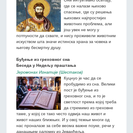
Њему, тако нам о томе говори светитељ Игњатије
(Брјанчанинов).
Благодат – истинска храна
У Теодорову суботу
Jeромонах Игнатиjе (Шестаков)
Они интуитивно осећају,
где се налази њихово
спасење, где су решења
њихових најпростијих
животних проблема, али
још увек не могу у
потпуности да схвате, и нису проживели животним
искуством шта значи истинска храна за човека и
његову бесмртну душу.
Буђење из греховног сна
Беседа у Недељу праштања
Jeромонах Игнатиjе (Шестаков)
Куцнуо је час да се
пробудимо из сна. Велики
пост је буђење из