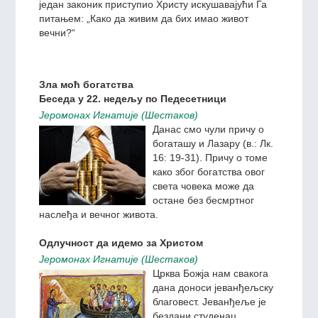
Jeромонах Игнатиjе (Шестаков)
Данас смо чули како је
један законик приступио
Христу искушавајући Га
питањем: „Како да живим
да бих имао живот вечни?“
Зла моћ богатства
Беседа у 22. недељу по Педесетници
Jeромонах Игнатиjе (Шестаков)
Данас смо чули причу о
богаташу и Лазару (в.: Лк.
16: 19-31). Причу о томе
како због богатства овог
света човека може да
остане без бесмртног
наслеђа и вечног живота.
Одлучност да идемо за Христом
Jeромонах Игнатиjе (Шестаков)
Црква Божја нам свакога