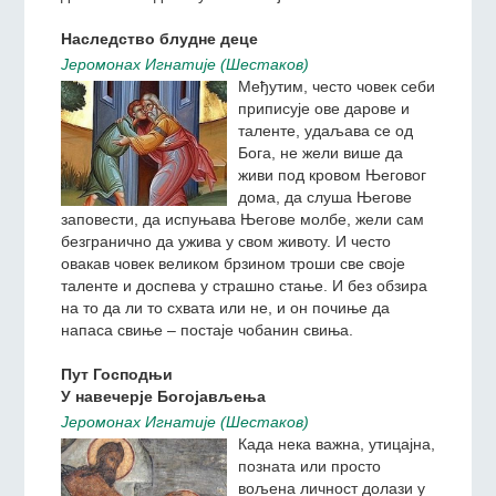
греховног сна, и то је
светлост према којој треба
да стремимо из греховне
таме, у којој се тако често одвија наш живот и
живот наших ближњих. И у овој тежњи многи од
нас проналазе за себе веома важне поуке, речи у
данашњем одломку из Јеванђеља.
Наследство блудне деце
Jeромонах Игнатиjе (Шестаков)
Међутим, често човек себи
приписује ове дарове и
таленте, удаљава се од
Бога, не жели више да
живи под кровом Његовог
дома, да слуша Његове
заповести, да испуњава Његове молбе, жели сам
безгранично да ужива у свом животу. И често
овакав човек великом брзином троши све своје
таленте и доспева у страшно стање. И без обзира
на то да ли то схвата или не, и он почиње да
напаса свиње – постаје чобанин свиња.