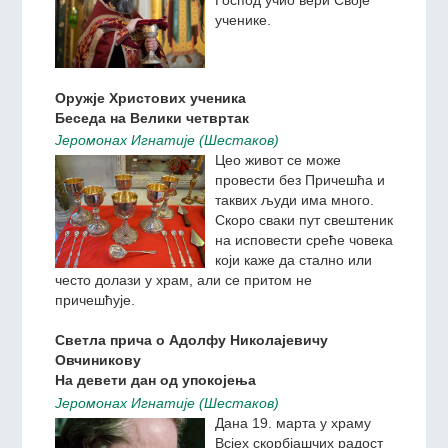
Данас смо чули причу о
томе како је милосрдни
Господ учио вери Своје
ученике.
Оружје Христових ученика
Беседа на Велики четвртак
Jeромонах Игнатиjе (Шестаков)
Цео живот се може
провести без Причешћа и
таквих људи има много.
Скоро сваки пут свештеник
на исповести среће човека
који каже да стално или
често долази у храм, али се притом не
причешћује.
Светла прича о Адолфу Николајевичу
Овчиникову
На девети дан од упокојења
Jeромонах Игнатиjе (Шестаков)