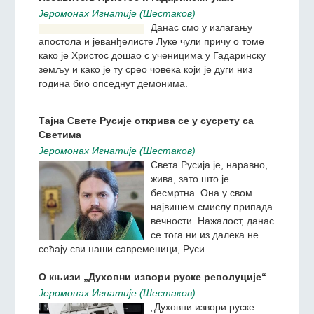
У разговорима са Својим
ученицима Господ наш
Исус Христос више пута
говори о спасоносном
значају милостиње као
испољавању искрене и
праве, нелицемерне љубави према ближњем.
Избавитељ Христос и гадарински ужас
Jeромонах Игнатиjе (Шестаков)
Данас смо у излагању
апостола и јеванђелисте
Луке чули причу о томе
како је Христос дошао с
ученицима у Гадаринску
земљу и како је ту срео
човека који је дуги низ година био опседнут
демонима.
Тајна Свете Русије открива се у сусрету са
Светима
Jeромонах Игнатиjе (Шестаков)
Света Русија је, наравно,