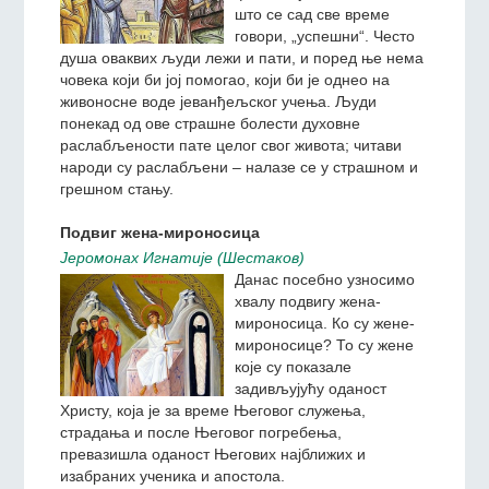
Раслабљени представља
слику целог човечанства.
Чак и оних људи који су
физички јаки, лепи и, као
што се сад све време
говори, „успешни“. Често
душа оваквих људи лежи и пати, и поред ње нема
човека који би јој помогао, који би је однео на
живоносне воде јеванђељског учења. Људи
понекад од ове страшне болести духовне
раслабљености пате целог свог живота; читави
народи су раслабљени – налазе се у страшном и
грешном стању.
Подвиг жена-мироносица
Jeромонах Игнатиjе (Шестаков)
Данас посебно узносимо
хвалу подвигу жена-
мироносица. Ко су жене-
мироносице? То су жене
које су показале
задивљујућу оданост