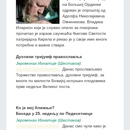
Дана 19. марта у храму
Всјех скорбјашчих радост
на Бољшој Ординки
одржан је опроштај од
Адолфа Николајевича
Овчиникова. Владика
Иларион који је служио опело за покојника
прочитао је изразе саучешћа Његове Светости
патријарха Кирила и рекао је у своје име многе
потребне и важне ствари.
Духовни триjумф православља
Jeромонах Игнатиjе (Шестаков)
Данас прослављамо
Торжество православља,
духовни тријумф, за многе
по милости Божијој
испуњен плодовима прве
недеље Великог поста.
Ко је мој ближњи?
Беседа у 25. недељу по Педесетници