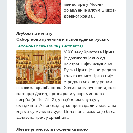
Поводом 625. годишњице
оснивања Сретењског
манастира у Москви
објављен је албум „Ликови
древног храма“.
Љубав на испиту
Сабор новомученика и исповедника руских
Jeромонах Игнатиjе (Шестаков)
У ХХ веку Христова Црква
је доживела једно од
најстрашнијих искушења.
Руска Црква је пострадала
толико колико Црква није
страдала чак ни у раним
вековима хришћанства. Храмови су рушени и, како
каже цар Давид, претварани у спремишта за
поврће (в. Пс. 78, 2), у најбољем случају у
складишта. А понекад су се претварали у места на
којима су мучили људе. Цела наша земља је била
заливена крвљу хришћана.