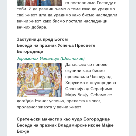
Ово питање са узбуђењем
треба да постављамо
сваки дан, увек треба да
га постављамо Господу и
себи. И да размишљамо о томе како да уредимо
свој живот, шта да урадимо како бисмо наследили
вечни живот, како бисмо постали наследници
вечних добара.
Заступница пред Богом
Беседа на празник Успења Пресвете
Богородице
Jeромонах Игнатиjе (Шестаков)
Данас смо се поново
окупили како бисмо
прославили Часнију од
Херувима и неупоредиво
Славнију од Серафима –
Мајку Божју. Сећамо се
догађаја Њеног успења, преласка из овог,
пролазног живота у вечни живот.
Сретењски манастир као чудо Богородице