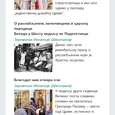
страстотрпаца и као што
чујемо у тропару,
„јединственој домаћој Цркви“.
О раслабљеном, начелницима и царској
породици
Беседа у Шесту недељу по Педесетници
Jeромонах Игнатиjе (Шестаков)
Данас смо чули
јеванђељску причу о
раслабљеном којег је
Христос исцелио.
Благодат нам отвара очи
Jeромонах Игнатиjе (Шестаков)
У недељу друге седмице
Великог поста славимо
спомен на светитеља
Григорија Паламу – светог
оца Цркве, истинског и