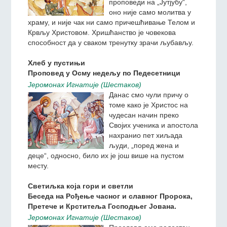
проповеди на „Јутјубу“,
оно није само молитва у
храму, и није чак ни само причешћивање Телом и
Крвљу Христовом. Хришћанство је човекова
способност да у сваком тренутку зрачи љубављу.
Хлеб у пустињи
Проповед у Осму недељу по Педесетници
Jeромонах Игнатиjе (Шестаков)
Данас смо чули причу о
томе како је Христос на
чудесан начин преко
Својих ученика и апостола
нахранио пет хиљада
људи, „поред жена и
деце“, односно, било их је још више на пустом
месту.
Светиљка која гори и светли
Беседа на Рођење часног и славног Пророка,
Претече и Крститеља Господњег Јована.
Jeромонах Игнатиjе (Шестаков)