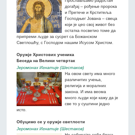
Прослављамо радостан
догађај – рођење пророка
и Претече и Крститеља
Господњег Јована – свеца
који је цео свој живот без
остатка посветио томе да
припреми људе за сусрет са Божанском
Светлошћу, с Господом нашим Исусом Христом.
Оружје Христових ученика
Беседа на Велики четвртак
Jeромонах Игнатиjе (Шестаков)
На овом свету има много
различитих учења,
религија и моралних
закона. И има веома
много људи који кажу да је
све то у суштини једно
исто.
Обуцимо се у оружје светлости
Jeромонах Игнатиjе (Шестаков)
Не сабирајте себи блага