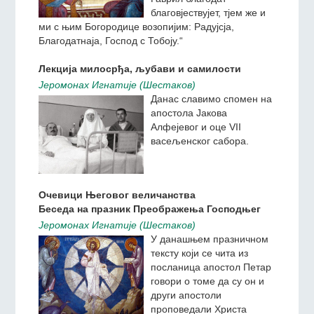
благовјествујет, тјем же и
ми с њим Богородице возопијим: Радујсја,
Благодатнаја, Господ с Тобоју.“
Лекција милосрђа, љубави и самилости
Jeромонах Игнатиjе (Шестаков)
Данас славимо спомен на
апостола Јакова
Алфејевог и оце VII
васељенског сабора.
Очевици Његовог величанства
Беседа на празник Преображења Господњег
Jeромонах Игнатиjе (Шестаков)
У данашњем празничном
тексту који се чита из
посланица апостол Петар
говори о томе да су он и
други апостоли
проповедали Христа