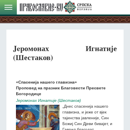
Jeромонах Игнатиjе
(Шестаков)
«Спасенија нашего главизна»
Проповед на празник Благовести Пресвете
Богородице
Jeромонах Игнатиjе (Шестаков)
„Днес спасенија нашего
главизна, и јеже от вјек
тајинства јавленије, Син
Божиј Син Дјеви бивајет, и
Гаврил благодат