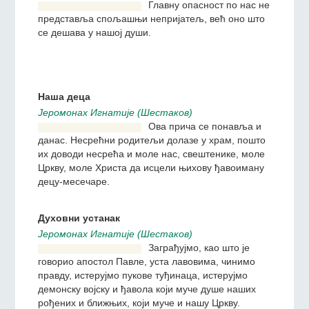
изванредна одломка из
Јеванђеља која се
међусобно допуњују и која
нам говоре о томе каквог
дара и какве Божанске
љубави смо сви ми удостојени и како пажљиво
треба да се односимо према овом дару.
Вера која чини чудо
Беседа на празник Сретења Владимирске
иконе Мајке Божије
Jeромонах Игнатиjе (Шестаков)
Главну опасност по нас не
представља спољашњи
непријатељ, већ оно што
се дешава у нашој души.
Наша деца
Jeромонах Игнатиjе (Шестаков)
Ова прича се понавља и