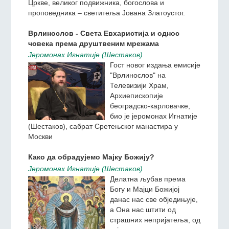
прослављамо и спомен на великог светитеља
Цркве Христове, ученика, следбеника, и учитеља
Цркве, великог подвижника, богослова и
проповедника ‒ светитеља Јована Златоустог.
Врлинослов - Света Евхаристија и однос
човека према друштвеним мрежама
Jeромонах Игнатиjе (Шестаков)
Гост новог издања емисије
"Врлинослов" на
Телевизији Храм,
Архиепископије
београдско-карловачке,
био је јеромонах Игнатије
(Шестаков), сабрат Сретењског манастира у
Москви
Како да обрадујемо Мајку Божију?
Jeромонах Игнатиjе (Шестаков)
Делатна љубав према
Богу и Мајци Божијој
данас нас све обједињује,