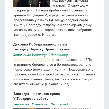
27. фебруара 2020.
године, јеромонах
Игњатије (Шестаков)
представио је своју књигу
под називом „Духовни
устанак“. О овом делу
говорио је и г. Никола Дробњаковић оснивач и
уредник ИК „Бернар“, која је ово дело јавности
представила у оквиру 64. Међународног сајма
књига у Београду. У препуном парохијском дому
могла су се чути интересантна питања сабраних,
као и одговори о. Игњатија.
Духовна Победа православља
Беседа у Недељу Православља
Jeромонах Игнатиjе (Шестаков)
Шта је православље? То
је истинско богопознање и
богопоштовање, то је
поклоњење Богу у духу и
истини. Православље је
прослављање Бога кроз
Његово истинско познање и кроз поклоњење