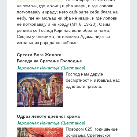
на земљи, где мољац и
рђа квари, и где лопови
поткопавају и краду; него
сабирајте себи блага на
небу, где ни мољац ни рђа
не квари, и где лопови не поткопавају и не краду
(Мт. 6, 19-20). Овим речима се Господ Који нас
воли обраћа нама, Својим ученицима, потомцима
Адама чијег се изгнања из раја данас сећамо.
Срести Бога Живога
Беседа на Сретење Господње
Jeромонах Игнатиjе (Шестаков)
Господ нам дарује
бесмртност и избавља нас
од власти ђавола.
Одраз лепоте древног храма
Jeромонах Игнатиjе (Шестаков)