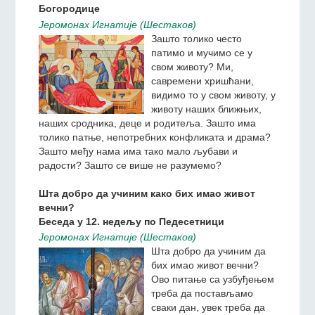
Пример спасоносног смирења
Беседа на празник Рођења Пресвете
Богородице
Jeромонах Игнатиjе (Шестаков)
Зашто толико често
патимо и мучимо се у
свом животу? Ми,
савремени хришћани,
видимо то у свом животу, у
животу наших ближњих,
наших сродника, деце и родитеља. Зашто има
толико патње, непотребних конфликата и драма?
Зашто међу нама има тако мало љубави и
радости? Зашто се више не разумемо?
Шта добро да учиним како бих имао живот
вечни?
Беседа у 12. недељу по Педесетници
Jeромонах Игнатиjе (Шестаков)
Шта добро да учиним да
бих имао живот вечни?