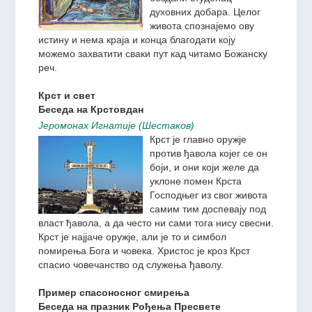
дана доноси јеванђељску
благовест. Јеванђеље је
бездани студенац
духовних добара. Целог
живота спознајемо ову
истину и нема краја и конца благодати коју
можемо захватити сваки пут кад читамо Божанску
реч.
Крст и свет
Беседа на Крстовдан
Jeромонах Игнатиjе (Шестаков)
Крст је главно оружје
против ђавола којег се он
боји, и они који желе да
уклоне помен Крста
Господњег из свог живота
самим тим доспевају под
власт ђавола, а да често ни сами тога нису свесни.
Крст је најјаче оружје, али је то и симбол
помирења Бога и човека. Христос је кроз Крст
спасио човечанство од служења ђаволу.