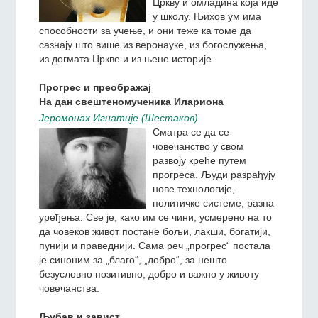
Божији.
Подвиг љубави преподобног Серафима
Jeромонах Игнатиjе (Шестаков)
Свако од нас улаже много
напора у изучавање
закона Божијег. Посебно
људи који тек улазе у
Цркву и омладина која иде
у школу. Њихов ум има
способности за учење, и они теже ка томе да
сазнају што више из веронауке, из богослужења,
из догмата Цркве и из њене историје.
Прогрес и преображај
На дан свештеномученика Илариона
Jeромонах Игнатиjе (Шестаков)
Сматра се да се
човечанство у свом
развоју креће путем
прогреса. Људи разрађују
нове технологије,