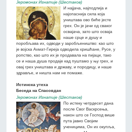
Беседа на празник Владимирске иконе Мајке
Божје
Jeромонах Игнатиjе (Шестаков)
И најјача, најподлија и
најопаснија сила која
уништава ово биће јесте
грех. Он је јачи од сваког
освајача, зато што осваја
наше срце и душу и
поробљава их, одводи у заробљеништво: као што
је војска Ахмат-Гиреја одводила хришћане, Русе, у
ропство, као што их је продавала на пијаци, тако
се и наша душа продаје кад пуштамо у њу грех, и
овај грех уништава и државу, и породицу, и наше
здравље, и ништа нам не помаже.
Истинска утеха
Беседа на Спасовдан
Jeромонах Игнатиjе (Шестаков)
По истеку четрдесет дана
после Свог Васкрсења,
након што се Господ више