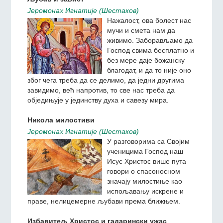
политичке системе, разна
уређења. Све је, како им се чини, усмерено на то
да човеков живот постане бољи, лакши, богатији,
пунији и праведнији. Сама реч „прогрес“ постала
је синоним за „благо“, „добро“, за нешто
безусловно позитивно, добро и важно у животу
човечанства.
Љубав и завист
Jeромонах Игнатиjе (Шестаков)
Нажалост, ова болест нас
мучи и смета нам да
живимо. Заборављамо да
Господ свима бесплатно и
без мере даје божанску
благодат, и да то није оно
због чега треба да се делимо, да једни другима
завидимо, већ напротив, то све нас треба да
обједињује у јединству духа и савезу мира.
Никола милостиви
Jeромонах Игнатиjе (Шестаков)