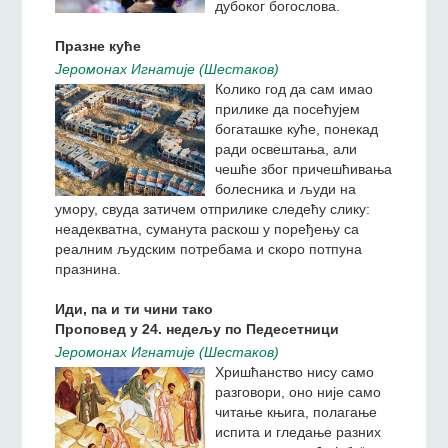
дубоког богослова.
Празне куће
Jeромонах Игнатиjе (Шестаков)
Колико год да сам имао
прилике да посећујем
богаташке куће, понекад
ради освештања, али
чешће због причешћивања
болесника и људи на
умору, свуда затичем отприлике следећу слику:
неадекватна, суманута раскош у поређењу са
реалним људским потребама и скоро потпуна
празнина.
Иди, па и ти чини тако
Проповед у 24. недељу по Педесетници
Jeромонах Игнатиjе (Шестаков)
Хришћанство нису само
разговори, оно није само
читање књига, полагање
испита и гледање разних