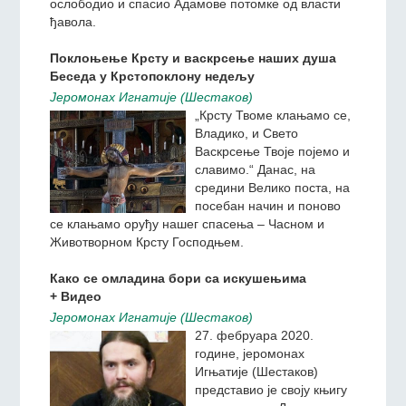
чистој, у оној радости која
испуњава људе који
дочекују Христа Који иде
на страдања и добровољну смрт како би
ослободио и спасио Адамове потомке од власти
ђавола.
Поклоњење Крсту и васкрсење наших душа
Беседа у Крстопоклону недељу
Jeромонах Игнатиjе (Шестаков)
„Крсту Твоме клањамо се,
Владико, и Свето
Васкрсење Твоје појемо и
славимо.“ Данас, на
средини Велико поста, на
посебан начин и поново
се клањамо оруђу нашег спасења – Часном и
Животворном Крсту Господњем.
Како се омладина бори са искушењима
+ Видео
Jeромонах Игнатиjе (Шестаков)