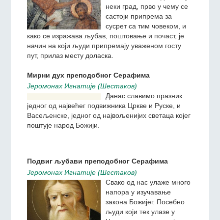
Пут Господњи
У навечерје Богојављења
Jeромонах Игнатиjе (Шестаков)
Када нека важна, утицајна,
позната или просто
вољена личност долази у
неки град, прво у чему се
састоји припрема за
сусрет са тим човеком, и
како се изражава љубав, поштовање и почаст, је
начин на који људи припремају уваженом госту
пут, прилаз месту доласка.
Мирни дух преподобног Серафима
Jeромонах Игнатиjе (Шестаков)
Данас славимо празник
једног од највећег
подвижника Цркве и Руске,
и Васељенске, једног од
највољенијих светаца
којег поштује народ