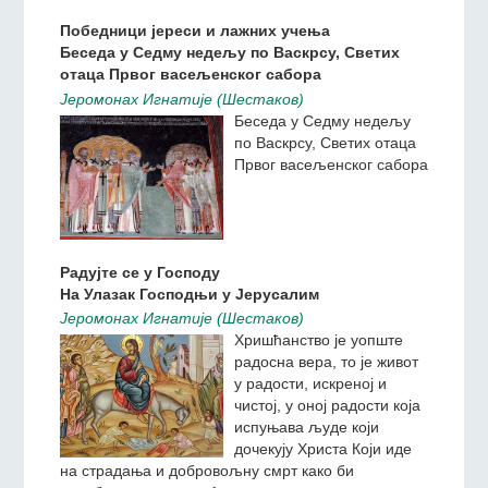
Христу, која је за време Његовог служења,
страдања и после Његовог погребења,
превазишла оданост Његових најближих и
изабраних ученика и апостола.
Победници јереси и лажних учења
Беседа у Седму недељу по Васкрсу, Светих
отаца Првог васељенског сабора
Jeромонах Игнатиjе (Шестаков)
Беседа у Седму недељу
по Васкрсу, Светих отаца
Првог васељенског сабора
Радујте се у Господу
На Улазак Господњи у Јерусалим
Jeромонах Игнатиjе (Шестаков)
Хришћанство је уопште
радосна вера, то је живот
у радости, искреној и