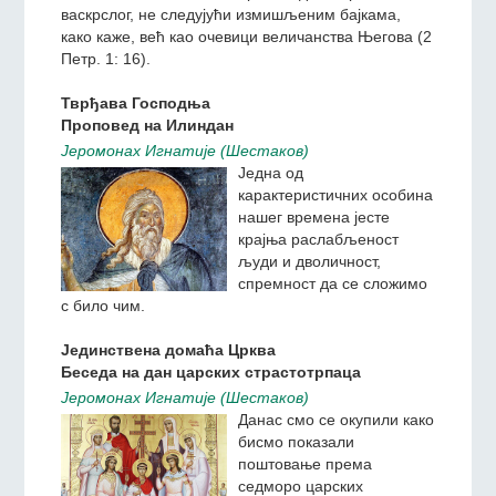
васкрслог, не следујући измишљеним бајкама,
како каже, већ као очевици величанства Његова (2
Петр. 1: 16).
Тврђава Господња
Проповед на Илиндан
Jeромонах Игнатиjе (Шестаков)
Једна од
карактеристичних особина
нашег времена јесте
крајња раслабљеност
људи и дволичност,
спремност да се сложимо
с било чим.
Јединствена домаћа Црква
Беседа на дан царских страстотрпаца
Jeромонах Игнатиjе (Шестаков)
Данас смо се окупили како
бисмо показали
поштовање према
седморо царских