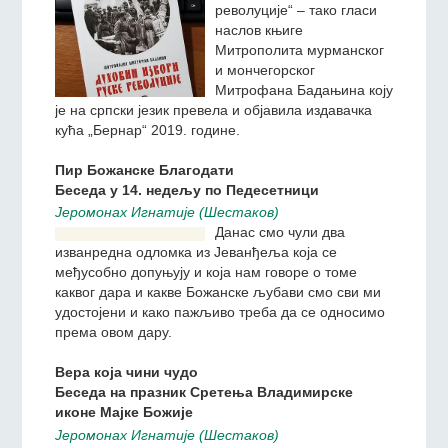
жива, зато што је
бесмртна. Она у свом
највишем смислу припада
вечности. Нажалост, данас
се тога ни из далека не
сећају сви наши савременици, Руси.
О књизи „Духовни извори руске револуциjе“
Jeромонах Игнатиjе (Шестаков)
„Духовни извори руске
револуције“ – тако гласи
наслов књиге
Митрополита мурманског
и мончегорског
Митрофана Бадањина коју
је на српски језик превела и објавила издавачка
кућа „Бернар“ 2019. године.
Пир Божанске Благодати
Беседа у 14. недељу по Педесетници
Jeромонах Игнатиjе (Шестаков)
Данас смо чули два